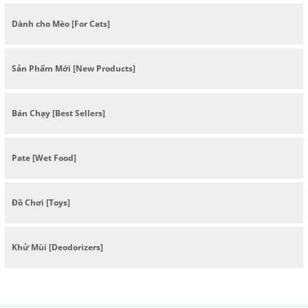
Dành cho Mèo [For Cats]
Sản Phẩm Mới [New Products]
Bán Chạy [Best Sellers]
Pate [Wet Food]
Đồ Chơi [Toys]
Khử Mùi [Deodorizers]