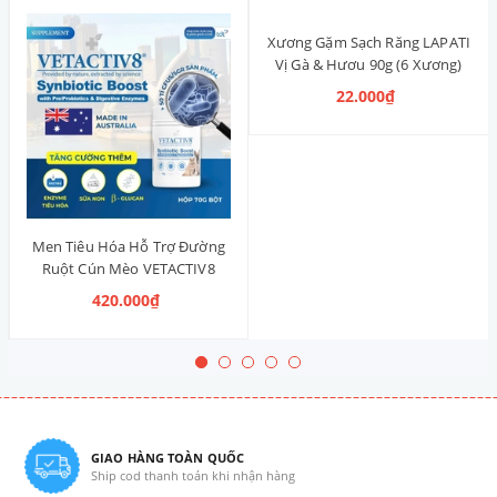
Xương Gặm Sạch Răng LAPATI
Vị Gà & Hươu 90g (6 Xương)
22.000₫
Men Tiêu Hóa Hỗ Trợ Đường
Ruột Cún Mèo VETACTIV8
Synbiotic Boost Úc 70g
420.000₫
GIAO HÀNG TOÀN QUỐC
Ship cod thanh toán khi nhận hàng