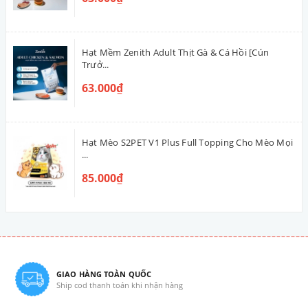
Hạt Mềm Zenith Adult Thịt Gà & Cá Hồi [Cún
Trưở...
63.000₫
Hạt Mèo S2PET V1 Plus Full Topping Cho Mèo Mọi
...
85.000₫
GIAO HÀNG TOÀN QUỐC
Ship cod thanh toán khi nhận hàng