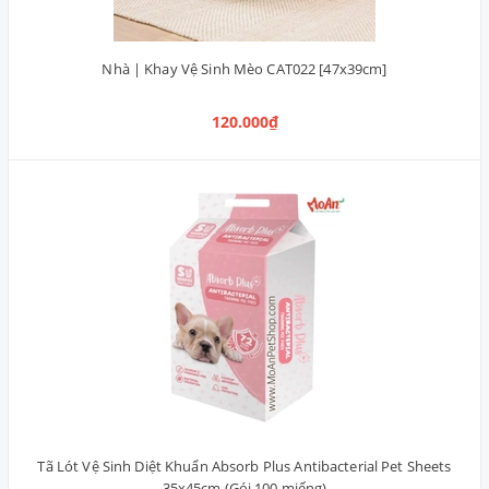
Nhà | Khay Vệ Sinh Mèo CAT022 [47x39cm]
120.000₫
Tã Lót Vệ Sinh Diệt Khuẩn Absorb Plus Antibacterial Pet Sheets
35x45cm (Gói 100 miếng)