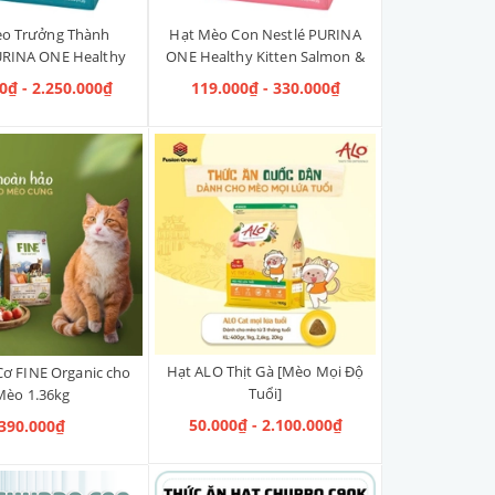
o Trưởng Thành
Hạt Mèo Con Nestlé PURINA
URINA ONE Healthy
ONE Healthy Kitten Salmon &
lmon & Tuna [Vị Cá
Tuna [Vị Cá Hồi & Cá Ngừ]
0₫ - 2.250.000₫
119.000₫ - 330.000₫
i & Cá Ngừ]
Hạt ALO Thịt Gà [Mèo Mọi Độ
ơ FINE Organic cho
Tuổi]
Mèo 1.36kg
50.000₫ - 2.100.000₫
390.000₫