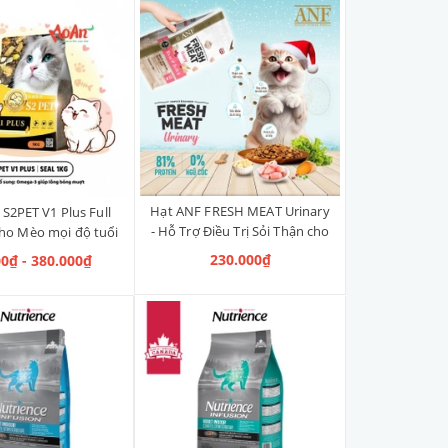
Hạt ANF FRESH MEAT Urinary
S2PET V1 Plus Full
- Hỗ Trợ Điều Trị Sỏi Thận cho
ho Mèo mọi độ tuổi
Mèo 1.6kg
230.000₫
00₫ - 380.000₫