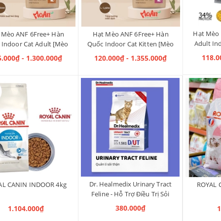
Hạt Mèo 
 Mèo ANF 6Free+ Hàn
Hạt Mèo ANF 6Free+ Hàn
Adult In
 Indoor Cat Adult [Mèo
Quốc Indoor Cat Kitten [Mèo
Trưởng Thành]
Con]
118.0
5.000₫ - 1.300.000₫
120.000₫ - 1.355.000₫
Dr. Healmedix Urinary Tract
AL CANIN INDOOR 4kg
ROYAL 
Feline - Hỗ Trợ Điều Trị Sỏi
Thận & Giảm Stress cho Mèo
380.000₫
1.104.000₫
1
1.5kg