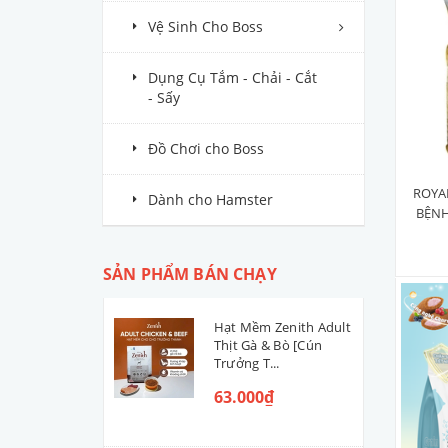
ARATON
Vệ Sinh Cho Boss
ISKHAN
Dụng Cụ Tắm - Chải - Cắt
MONGE
- Sấy
DR.HEALMEDIX
Đồ Chơi cho Boss
Aatas Cat
TODAYSDINNER
ROYAL
Dành cho Hamster
BỆNH
MR.VET
BONACIBO
SẢN PHẨM BÁN CHẠY
EQUILIBRIO
MEOWCAT
Hạt Mềm Zenith Adult
Thịt Gà & Bò [Cún
REFLEX
Trưởng T...
TASTE OF THE WILD
63.000₫
NATURAL CORE