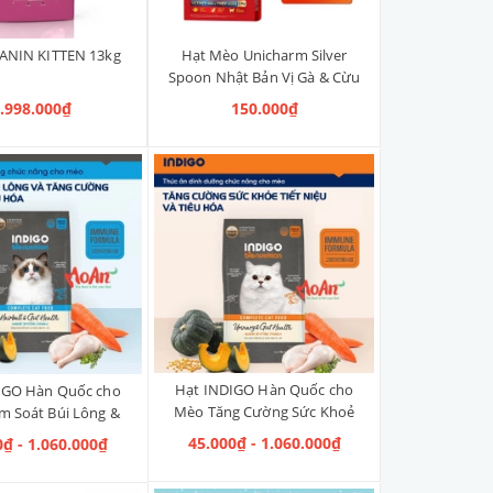
ANIN KITTEN 13kg
Hạt Mèo Unicharm Silver
Spoon Nhật Bản Vị Gà & Cừu
1kg
.998.000₫
150.000₫
Hạt INDIGO Hàn Quốc cho
IGO Hàn Quốc cho
Mèo Tăng Cường Sức Khoẻ
m Soát Búi Lông &
Tiết Niệu & Tiêu Hoá
ờng Sức Khoẻ Tiêu
45.000₫ - 1.060.000₫
0₫ - 1.060.000₫
Hoá