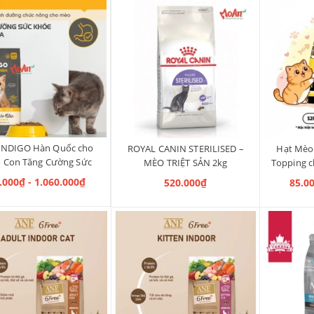
INDIGO Hàn Quốc cho
ROYAL CANIN STERILISED –
Hạt Mèo 
 Con Tăng Cường Sức
MÈO TRIỆT SẢN 2kg
Topping c
Khoẻ Tiêu Hoá
.000₫ - 1.060.000₫
520.000₫
85.0