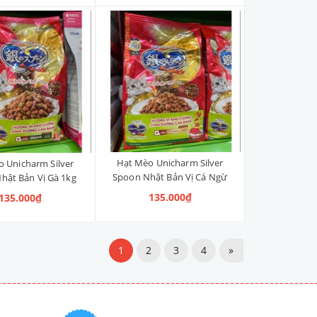
Hạt Mèo Unicharm Silver
 Unicharm Silver
Spoon Nhật Bản Vị Cá Ngừ
hật Bản Vị Gà 1kg
1kg
135.000₫
135.000₫
1
2
3
4
»