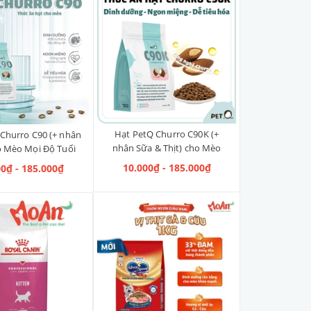
Hạt PetQ Churro C90K (+
Churro C90 (+ nhân
nhân Sữa & Thịt) cho Mèo
o Mèo Mọi Độ Tuổi
Con
10.000₫ - 185.000₫
00₫ - 185.000₫