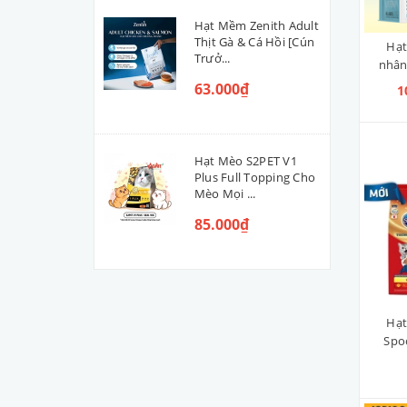
ANF
Hạt Mềm Zenith Adult
PAW PAW
Thịt Gà & Cá Hồi [Cún
Hạt
Trưở...
nhân 
EMINENT
63.000₫
1
NUTRIENCE
WHISKAS
Hạt Mèo S2PET V1
CAT'S EYE
Plus Full Topping Cho
HELLO CAT
Mèo Mọi ...
85.000₫
SNAPPY TOM
MININO
PET’S CHOICE
GOLDEN PET
Hạt
Spo
MORANDO
ZENITH