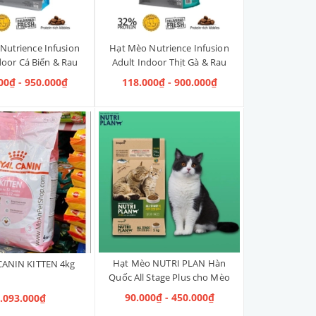
Nutrience Infusion
Hạt Mèo Nutrience Infusion
door Cá Biển & Rau
Adult Indoor Thịt Gà & Rau
Củ Quả
Củ Quả
00₫ - 950.000₫
118.000₫ - 900.000₫
Hạt Mèo NUTRI PLAN Hàn
CANIN KITTEN 4kg
Quốc All Stage Plus cho Mèo
Mọi Độ Tuổi
90.000₫ - 450.000₫
.093.000₫