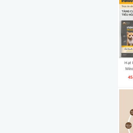
FITMIN
ME-O
NUTRI SOURCE
CATSRANG
ROYAL CANIN
Hạt 
Mèo
45