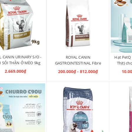
 CANIN URINARY S/O -
ROYAL CANIN
Hạt PetQ 
 SỎI THẬN Ở MÈO 9kg
GASTROINTESTINAL Fibre
Thịt) ch
Response - HỖ TRỢ ĐIỀU TRỊ
2.669.000₫
200.000₫ - 812.000₫
10.0
BỆNH TIÊU HOÁ TÁO BÓN Ở
MÈO