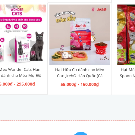
Mèo Wonder Cats Hàn
Hạt Hữu Cơ dành cho Mèo
Hạt Mèo
 dành cho Mèo Mọi Độ
Con JirehO Hàn Quốc [Cá
Spoon N
Tuổi
Ngừ]
5.000₫ - 295.000₫
55.000₫ - 160.000₫