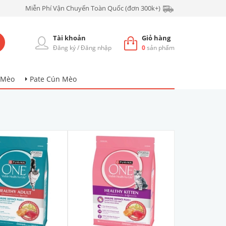
Miễn Phí Vận Chuyển Toàn Quốc (đơn 300k+)
Tài khoản
Giỏ hàng
Đăng ký
/
Đăng nhập
0
sản phẩm
 Mèo
Pate Cún Mèo