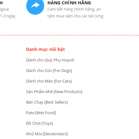
H
HÀNG CHÍNH HÃNG
Ngoại
Cam kết hàng chính hãng, an
 1-3 ngày
tâm mua sắm cho các bé cưng
Danh mục nổi bật
Dành cho Quý Phụ Huynh
Dành cho Cún [For Dogs]
Dành cho Mèo [For Cats]
Sản Phẩm Mới [New Products]
Bán Chạy [Best Sellers]
Pate [Wet Food]
Đồ Chơi [Toys]
Khử Mùi [Deodorizers]