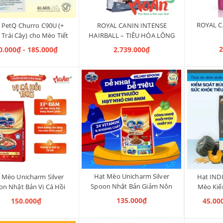
ROYAL C
 PetQ Churro C90U (+
ROYAL CANIN INTENSE
Trái Cây) cho Mèo Tiết
HAIRBALL – TIÊU HÓA LÔNG
Niệu
10kg
2
0.000₫ - 185.000₫
2.739.000₫
Hạt Mèo Unicharm Silver
 Mèo Unicharm Silver
Hạt IND
Spoon Nhật Bản Giảm Nôn
on Nhật Bản Vị Cá Hồi
Mèo Kiể
Trớ Vị Cá Ngừ 800g
1kg
Tăng Cư
135.000₫
150.000₫
45.00