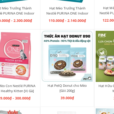
Hạt Mè
t Mèo Trưởng Thành
Hạt Mèo Trưởng Thành
Nestlé P
lé PURINA ONE Indoor
Nestlé PURINA ONE Indoor
Adult Sa
tage Salmon & Tuna [Vị
Advantage [Vị Gà]
122.00
0.000₫ - 2.300.000₫
110.000₫ - 2.140.000₫
Hồ
Cá Hồi & Cá Ngừ]
Hạt PetQ Donut cho Mèo
Mèo Con Nestlé PURINA
Hạt Hữu C
[Gói 200g]
Healthy Kitten [Vị Gà]
39.000₫
9.000₫ - 300.000₫