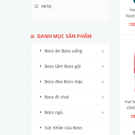
PETQ
Hạ
Nest
HOMIE
Advan
12
INDIGO
DANH MỤC SẢN PHẨM
S2PET
DR.KYAN
Boss ăn Boss uống
NUTRI PLAN
Boss tắm Boss gội
WONDER CATS
MAXIME
Boss đeo Boss mặc
JIREHO
Boss đi chơi
UNICHARM
Hạt 
ONE 
KELLY&CO'S
Boss ngủ
10
CAT'S WALK
Sức Khỏe của Boss
NABIRANG