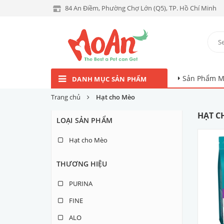
84 An Điềm, Phường Chợ Lớn (Q5), TP. Hồ Chí Minh
Sản Phẩm M
DANH MỤC SẢN PHẨM
Trang chủ
Hạt cho Mèo
HẠT C
LOẠI SẢN PHẨM
Hạt cho Mèo
THƯƠNG HIỆU
PURINA
FINE
ALO