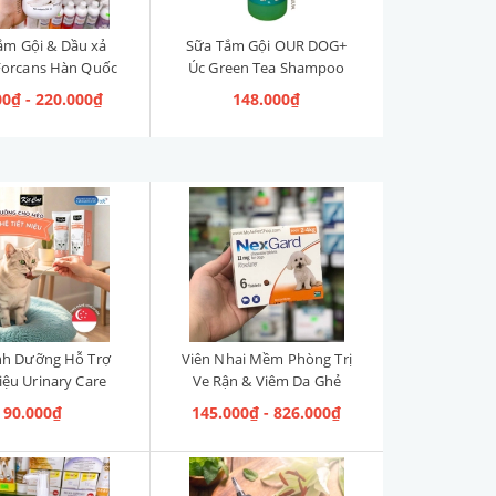
ắm Gội & Dầu xả
Sữa Tắm Gội OUR DOG+
Forcans Hàn Quốc
Úc Green Tea Shampoo
Curly Coat [Lông
Trà Xanh 1L
00₫ - 220.000₫
148.000₫
rắng Xoăn]
nh Dưỡng Hỗ Trợ
Viên Nhai Mềm Phòng Trị
iệu Urinary Care
Ve Rận & Viêm Da Ghẻ
 KitCat Singapore
NexGard Pháp (2kg-4kg)
90.000₫
145.000₫ - 826.000₫
120g