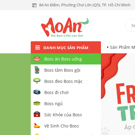
84 An Điềm, Phường Chợ Lớn (Q5), TP. Hồ Chí Minh
Sản Phẩm M
DANH MỤC SẢN PHẨM
Boss ăn Boss uống
Boss tắm Boss gội
Boss đeo Boss mặc
Boss đi chơi
Boss ngủ
Sức Khỏe của Boss
Vệ Sinh Cho Boss