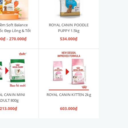
ềm Soft Balance
ROYAL CANIN POODLE
c Đẹp Lông & Tốt
PUPPY 1.5kg
ng Ruột 1.2kg [Cá
00₫ - 270.000₫
534.000₫
Cún Mọi Độ Tuổi]
L CANIN MINI
ROYAL CANIN KITTEN 2kg
ADULT 800g
213.000₫
603.000₫