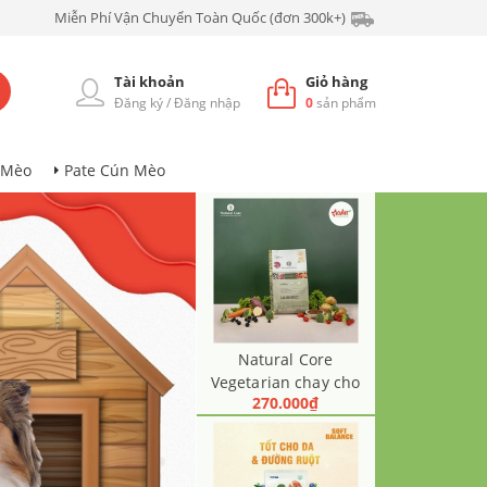
Miễn Phí Vận Chuyển Toàn Quốc (đơn 300k+)
Tài khoản
Giỏ hàng
Đăng ký
/
Đăng nhập
0
sản phẩm
 Mèo
Pate Cún Mèo
Natural Core
Vegetarian chay cho
270.000₫
Cún 1kg