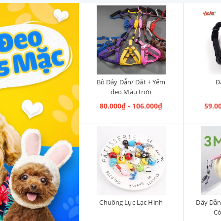
Bộ Dây Dẫn/ Dắt + Yếm
Đ
đeo Màu trơn
80.000₫ - 106.000₫
59.0
Chuông Lục Lạc Hình
Dây Dẫn
Có