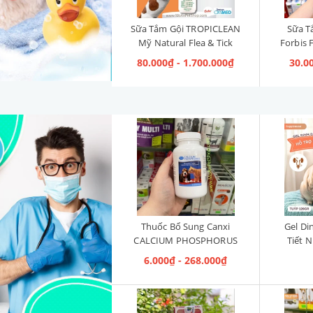
Sữa Tắm Gội TROPICLEAN
Sữa T
Mỹ Natural Flea & Tick
Forbis 
Maximum Strength
White 
80.000₫ - 1.700.000₫
30.0
[Phòng & Diệt Ve Rận]
T
Thuốc Bổ Sung Canxi
Gel Di
CALCIUM PHOSPHORUS
Tiết N
Mỹ (Hộp 50 viên)
Cho Mèo
6.000₫ - 268.000₫