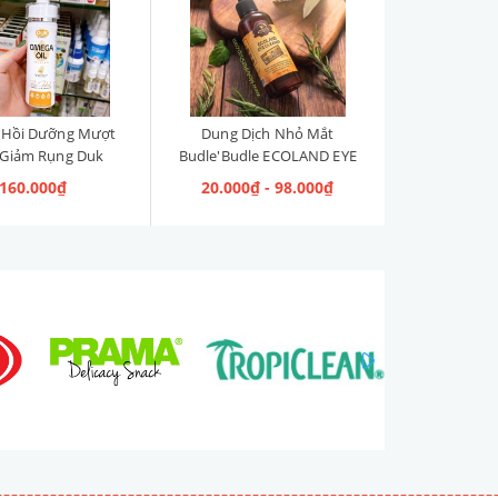
 Hồi Dưỡng Mượt
Dung Dịch Nhỏ Mắt
 Giảm Rụng Duk
Budle'Budle ECOLAND EYE
ga Oil 150ml
CLEANER Hàn Quốc 120ml
160.000₫
20.000₫ - 98.000₫
next