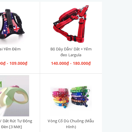
ai Yếm Đệm
Bộ Dây Dẫn/ Dắt + Yếm
đeo Largula
00₫ - 109.000₫
140.000₫ - 180.000₫
/ Dắt Rút Tự Động
Vòng Cổ Dù Chuông (Mẫu
 Đèn [3 Mét]
Hình)