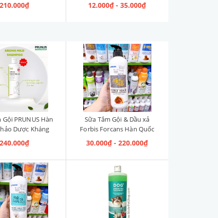
210.000₫
12.000₫ - 35.000₫
m Gội PRUNUS Hàn
Sữa Tắm Gội & Dầu xả
Thảo Dược Kháng
Forbis Forcans Hàn Quốc
ẩn Aroma Mild
Curly Hair [Lông xoăn]
240.000₫
30.000₫ - 220.000₫
ampoo 500ml