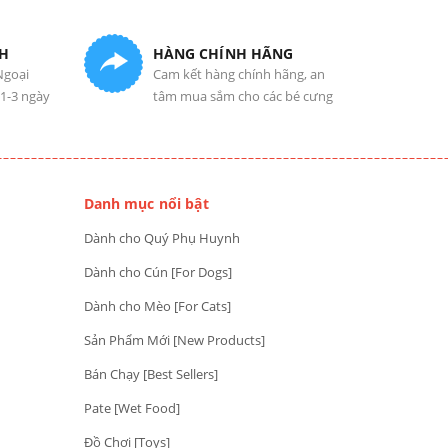
H
HÀNG CHÍNH HÃNG
Ngoại
Cam kết hàng chính hãng, an
 1-3 ngày
tâm mua sắm cho các bé cưng
Danh mục nổi bật
Dành cho Quý Phụ Huynh
Dành cho Cún [For Dogs]
Dành cho Mèo [For Cats]
Sản Phẩm Mới [New Products]
Bán Chạy [Best Sellers]
Pate [Wet Food]
Đồ Chơi [Toys]