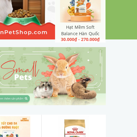
Hạt Mềm Soft
Balance Hàn Quốc
30.000₫ - 270.000₫
Đẹp Lông & Tốt Cho
Đường Ruột 1.2kg
[Cá Hồi, Cún Mọi Độ
Tuổi]