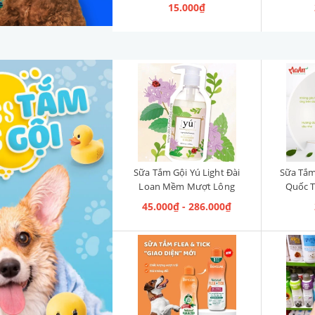
15.000₫
Sữa Tắm Gội Yú Light Đài
Sữa Tắ
Loan Mềm Mượt Lông
Quốc 
Rosemary & Musk [Hương
Khu
45.000₫ - 286.000₫
Thảo & Xạ Hương]
Sh