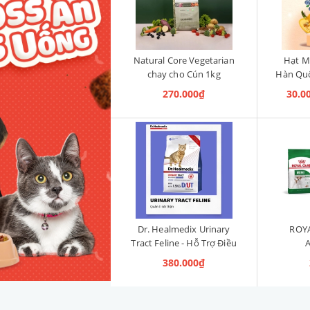
Natural Core Vegetarian
Hạt M
chay cho Cún 1kg
Hàn Quố
Cho Đườ
270.000₫
30.0
Hồi, 
Dr. Healmedix Urinary
ROYA
Tract Feline - Hỗ Trợ Điều
Trị Sỏi Thận & Giảm Stress
380.000₫
cho Mèo 1.5kg