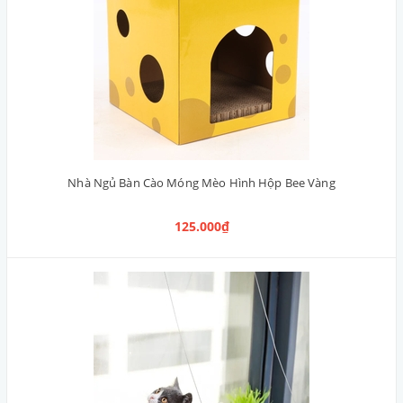
Nhà Ngủ Bàn Cào Móng Mèo Hình Hộp Bee Vàng
125.000₫