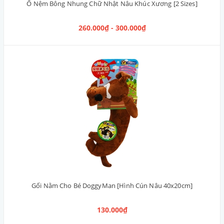
Ổ Nệm Bông Nhung Chữ Nhật Nâu Khúc Xương [2 Sizes]
260.000₫ - 300.000₫
Gối Nằm Cho Bé DoggyMan [Hình Cún Nâu 40x20cm]
130.000₫