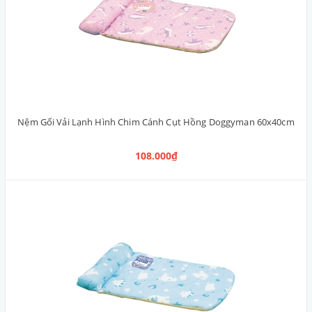
Nệm Gối Vải Lạnh Hình Chim Cánh Cụt Hồng Doggyman 60x40cm
108.000₫