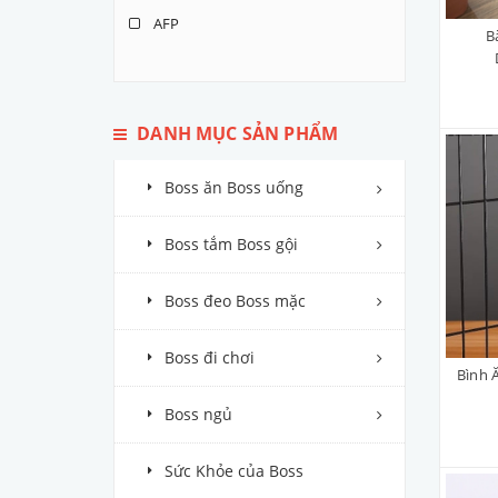
AFP
B
DOGGYMAN
HAGEN CATIT
DANH MỤC SẢN PHẨM
PURMI
MOAN
Boss ăn Boss uống
Boss tắm Boss gội
Boss đeo Boss mặc
Boss đi chơi
Bình 
Boss ngủ
Sức Khỏe của Boss