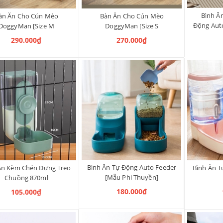
Bình Ă
àn Ăn Cho Cún Mèo
Bàn Ăn Cho Cún Mèo
Động Aut
DoggyMan [Size M
DoggyMan [Size S
42x26x22cm]
35x21x18cm]
290.000₫
270.000₫
Bình Ăn Tự Động Auto Feeder
Ăn Kèm Chén Đựng Treo
Bình Ăn 
[Mẫu Phi Thuyền]
Chuồng 870ml
180.000₫
105.000₫