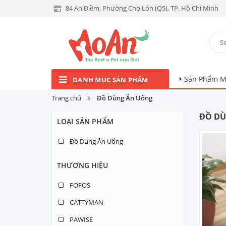
84 An Điềm, Phường Chợ Lớn (Q5), TP. Hồ Chí Minh
Sản Phẩm M
DANH MỤC SẢN PHẨM
Trang chủ
Đồ Dùng Ăn Uống
ĐỒ DÙ
LOẠI SẢN PHẨM
Đồ Dùng Ăn Uống
THƯƠNG HIỆU
FOFOS
CATTYMAN
PAWISE