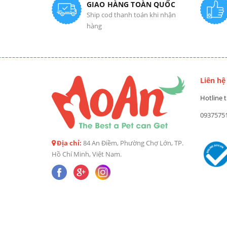
GIAO HÀNG TOÀN QUỐC
Ship cod thanh toán khi nhận
hàng
Liên hệ
Hotline t
0937575
Địa chỉ:
84 An Điềm, Phường Chợ Lớn, TP.
Hồ Chí Minh, Việt Nam.