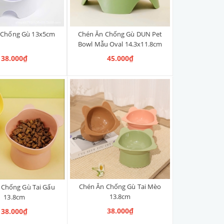
 Chống Gù 13x5cm
Chén Ăn Chống Gù DUN Pet
Bowl Mẫu Oval 14.3x11.8cm
38.000₫
45.000₫
Chén Ăn Chống Gù Tai Mèo
 Chống Gù Tai Gấu
13.8cm
13.8cm
38.000₫
38.000₫