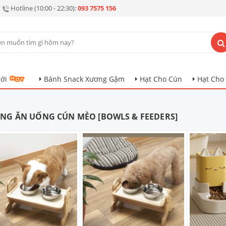
Hotline (10:00 - 22:30):
093 7575 156
ới
Bánh Snack Xương Gặm
Hạt Cho Cún
Hạt Cho
NG ĂN UỐNG CÚN MÈO [BOWLS & FEEDERS]