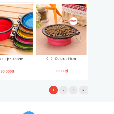
Chén Du Lịch 14cm
 Du Lịch 12.8cm
59.000₫
30.000₫
1
2
3
»