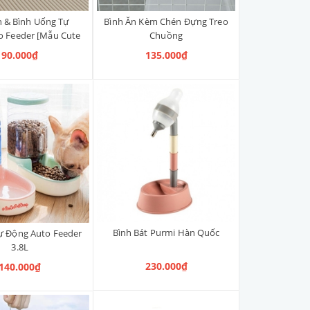
n & Bình Uống Tự
Bình Ăn Kèm Chén Đựng Treo
o Feeder [Mẫu Cute
Chuồng
Meow]
90.000₫
135.000₫
Bình Bát Purmi Hàn Quốc
Tự Động Auto Feeder
3.8L
230.000₫
140.000₫