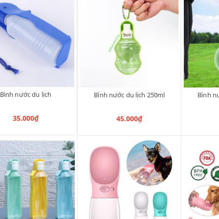
Bình nước du lịch
Bình nước du lịch 250ml
Bình n
35.000₫
45.000₫