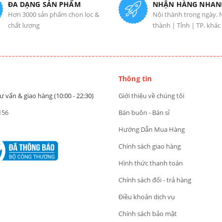
ĐA DẠNG SẢN PHẨM
NHẬN HÀNG NHAN
Hơn 3000 sản phẩm chọn lọc &
Nội thành trong ngày. 
chất lượng
thành | Tỉnh | TP. khác
Thông tin
ư vấn & giao hàng (10:00 - 22:30)
Giới thiệu về chúng tôi
156
Bán buôn - Bán sỉ
Hướng Dẫn Mua Hàng
Chính sách giao hàng
Hình thức thanh toán
Chính sách đổi - trả hàng
Điều khoản dịch vụ
Chính sách bảo mật