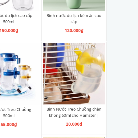
ớc du lịch cao cấp
Bình nước du lịch kèm ăn cao
500ml
cấp
150.000₫
120.000₫
Bình Nước Treo Chuồng chân
ước Treo Chuồng
không 60ml cho Hamster |
500ml
Thú Nhỏ
20.000₫
55.000₫