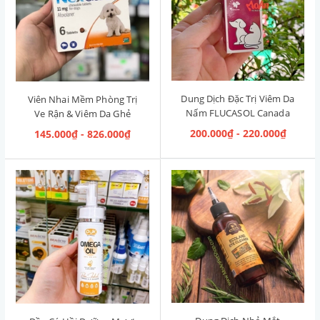
Dung Dịch Đặc Trị Viêm Da
Viên Nhai Mềm Phòng Trị
Nấm FLUCASOL Canada
Ve Rận & Viêm Da Ghẻ
5ml
NexGard Pháp (2kg-4kg)
200.000₫ - 220.000₫
145.000₫ - 826.000₫