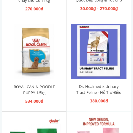
chay cho Cún 1kg
Đường Ruột 1.2kg [Cá Hồi,
30.000₫ - 270.000₫
270.000₫
Cún Mọi Độ Tuổi]
Dr. Healmedix Urinary
ROYAL CANIN POODLE
Tract Feline - Hỗ Trợ Điều
PUPPY 1.5kg
Trị Sỏi Thận & Giảm Stress
380.000₫
534.000₫
cho Mèo 1.5kg