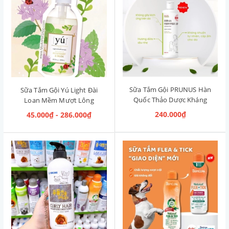
Sữa Tắm Gội PRUNUS Hàn
Sữa Tắm Gội Yú Light Đài
Quốc Thảo Dược Kháng
Loan Mềm Mượt Lông
Khuẩn Aroma Mild
Rosemary & Musk [Hương
240.000₫
45.000₫ - 286.000₫
Shampoo 500ml
Thảo & Xạ Hương]