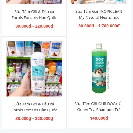
Sữa Tắm Gội TROPICLEAN
Sữa Tắm Gội & Dầu xả
Mỹ Natural Flea & Tick
Forbis Forcans Hàn Quốc
Maximum Strength [Phòng
Curly Hair [Lông xoăn]
80.000₫ - 1.700.000₫
30.000₫ - 220.000₫
& Diệt Ve Rận]
Sữa Tắm Gội OUR DOG+ Úc
Sữa Tắm Gội & Dầu xả
Green Tea Shampoo Trà
Forbis Forcans Hàn Quốc
Xanh 1L
White Curly Coat [Lông
148.000₫
30.000₫ - 220.000₫
Trắng Xoăn]