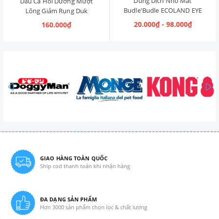
Dung Dịch Nhỏ Mắt
Dầu Cá Hồi Dưỡng Mượt
Budle'Budle ECOLAND EYE
Lông Giảm Rụng Duk
CLEANER Hàn Quốc 120ml
Omega Oil 150ml
20.000₫ - 98.000₫
160.000₫
prev
GIAO HÀNG TOÀN QUỐC
Ship cod thanh toán khi nhận hàng
ĐA DẠNG SẢN PHẨM
Hơn 3000 sản phẩm chọn lọc & chất lượng