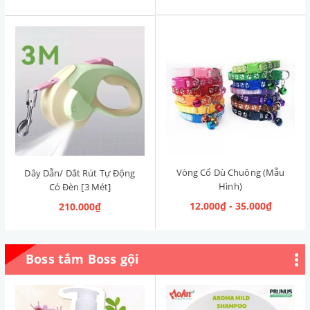
Vòng Cổ Dù Chuông (Mẫu
Dây Dẫn/ Dắt Rút Tự Động
Hình)
Có Đèn [3 Mét]
12.000₫ - 35.000₫
210.000₫
Boss tắm Boss gội