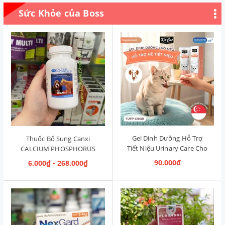
Sức Khỏe của Boss
Gel Dinh Dưỡng Hỗ Trợ
Thuốc Bổ Sung Canxi
Tiết Niệu Urinary Care Cho
CALCIUM PHOSPHORUS
Mèo KitCat Singapore 120g
Mỹ (Hộp 50 viên)
90.000₫
6.000₫ - 268.000₫