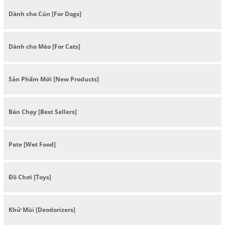
Dành cho Cún [For Dogs]
Dành cho Mèo [For Cats]
Sản Phẩm Mới [New Products]
Bán Chạy [Best Sellers]
Pate [Wet Food]
Đồ Chơi [Toys]
Khử Mùi [Deodorizers]