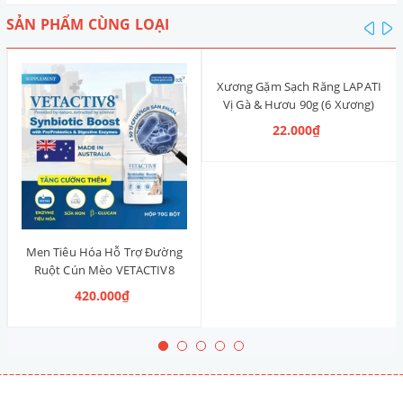
SẢN PHẨM CÙNG LOẠI
pre
n
Xương Gặm Sạch Răng LAPATI
Vị Gà & Hươu 90g (6 Xương)
22.000₫
Men Tiêu Hóa Hỗ Trợ Đường
Ruột Cún Mèo VETACTIV8
Synbiotic Boost Úc 70g
420.000₫