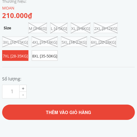
Thương hiệu:
MOAN
210.000₫
Size
M [3-4KG]
L [4-5KG]
XL [5-8KG]
2XL [8-12KG]
3XL [12-15KG]
4XL [15-18KG]
5XL [18-22KG]
6XL [22-28KG]
7XL [28-35KG]
8XL [35-50KG]
Số lượng:
+
-
THÊM VÀO GIỎ HÀNG