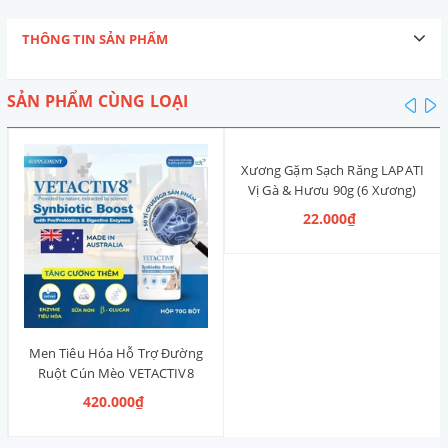
THÔNG TIN SẢN PHẨM
SẢN PHẨM CÙNG LOẠI
pre
n
Xương Gặm Sạch Răng LAPATI
Vị Gà & Hươu 90g (6 Xương)
22.000₫
Men Tiêu Hóa Hỗ Trợ Đường
Ruột Cún Mèo VETACTIV8
Synbiotic Boost Úc 70g
420.000₫