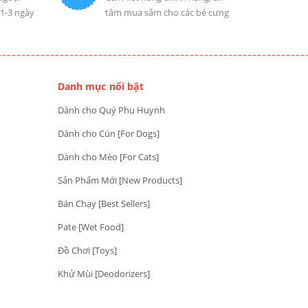
 1-3 ngày
tâm mua sắm cho các bé cưng
Danh mục nổi bật
Dành cho Quý Phụ Huynh
Dành cho Cún [For Dogs]
Dành cho Mèo [For Cats]
Sản Phẩm Mới [New Products]
Bán Chạy [Best Sellers]
Pate [Wet Food]
Đồ Chơi [Toys]
Khử Mùi [Deodorizers]