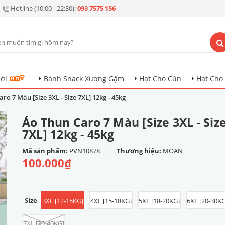
Hotline (10:00 - 22:30):
093 7575 156
ới
Bánh Snack Xương Gặm
Hạt Cho Cún
Hạt Cho
ro 7 Màu [Size 3XL - Size 7XL] 12kg - 45kg
Áo Thun Caro 7 Màu [Size 3XL - Siz
7XL] 12kg - 45kg
|
Mã sản phẩm:
PVN10878
Thương hiệu:
MOAN
100.000₫
Size
3XL [12-15KG]
4XL [15-18KG]
5XL [18-20KG]
6XL [20-30KG
7XL [30-40KG]