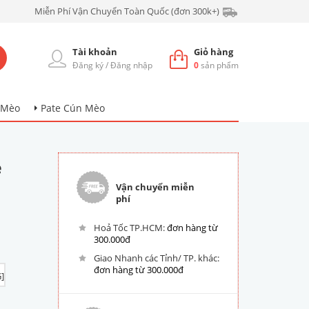
Miễn Phí Vận Chuyển Toàn Quốc (đơn 300k+)
Tài khoản
Giỏ hàng
Đăng ký
/
Đăng nhập
0
sản phẩm
 Mèo
Pate Cún Mèo
e
Vận chuyển miễn
phí
Hoả Tốc TP.HCM:
đơn hàng từ
300.000đ
Giao Nhanh các Tỉnh/ TP. khác:
đơn hàng từ 300.000đ
]