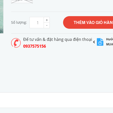
+
THÊM VÀO GIỎ HÀ
Số lượng:
-
Để tư vấn & đặt hàng qua điện thoại
Hướ
MUA
0937575156