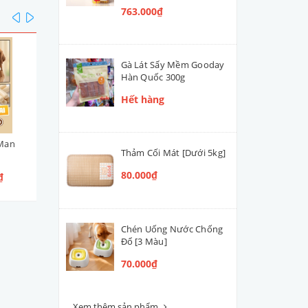
763.000₫
prev
next
Gà Lát Sấy Mềm Gooday
Hàn Quốc 300g
Hết hàng
Man
Viên Cuộn Thịt Gà DoggyMan
Bò Mềm Mọng DoggyMa
Thảm Cối Mát [Dưới 5kg]
95g
100g [4 Loại]
80.000₫
₫
65.000₫
55.000₫
Chén Uống Nước Chống
Đổ [3 Màu]
70.000₫
Xem thêm sản phẩm