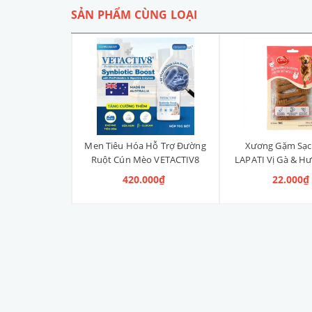
SẢN PHẨM CÙNG LOẠI
Liền Quần Dưa
Men Tiêu Hóa Hỗ Trợ Đường
Xương Gặm Sạc
ize 4XL] 2kg -
Ruột Cún Mèo VETACTIV8
LAPATI Vị Gà & Hư
kg
Synbiotic Boost Úc 70g
Xương)
 100.000₫
420.000₫
22.000₫