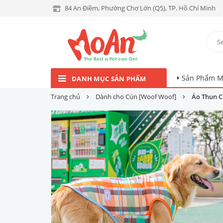
84 An Điềm, Phường Chợ Lớn (Q5), TP. Hồ Chí Minh
Sản Phẩm M
DANH MỤC SẢN PHẨM
Trang chủ
Dành cho Cún [Woof Woof]
Áo Thun Ca