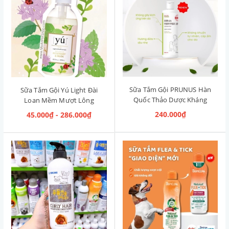
Sữa Tắm Gội PRUNUS Hàn
Sữa Tắm Gội Yú Light Đài
Quốc Thảo Dược Kháng
Loan Mềm Mượt Lông
Khuẩn Aroma Mild
Rosemary & Musk [Hương
240.000₫
45.000₫ - 286.000₫
Shampoo 500ml
Thảo & Xạ Hương]