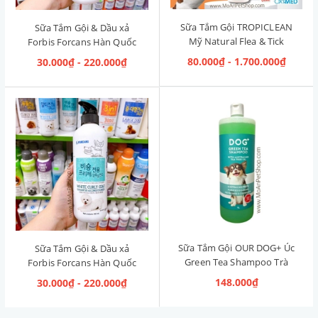
Sữa Tắm Gội TROPICLEAN
Sữa Tắm Gội & Dầu xả
Mỹ Natural Flea & Tick
Forbis Forcans Hàn Quốc
Maximum Strength [Phòng
Curly Hair [Lông xoăn]
80.000₫ - 1.700.000₫
30.000₫ - 220.000₫
& Diệt Ve Rận]
Sữa Tắm Gội OUR DOG+ Úc
Sữa Tắm Gội & Dầu xả
Green Tea Shampoo Trà
Forbis Forcans Hàn Quốc
Xanh 1L
White Curly Coat [Lông
148.000₫
30.000₫ - 220.000₫
Trắng Xoăn]