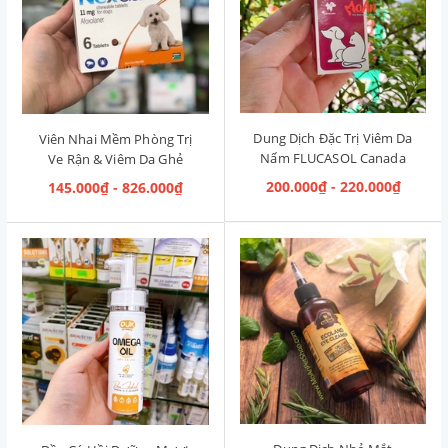
Dung Dịch Đặc Trị Viêm Da
Viên Nhai Mềm Phòng Trị
Nấm FLUCASOL Canada
Ve Rận & Viêm Da Ghẻ
5ml
NexGard Pháp (2kg-4kg)
200.000₫ - 220.000₫
145.000₫ - 826.000₫