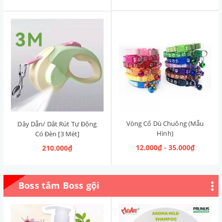
Vòng Cổ Dù Chuông (Mẫu
Dây Dẫn/ Dắt Rút Tự Động
Hình)
Có Đèn [3 Mét]
12.000₫ - 35.000₫
210.000₫
Boss tắm Boss gội