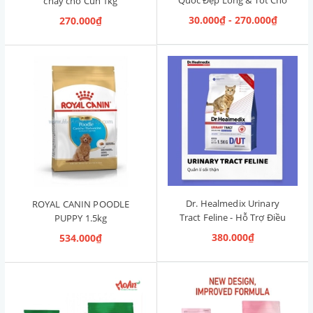
chay cho Cún 1kg
Đường Ruột 1.2kg [Cá Hồi,
30.000₫ - 270.000₫
270.000₫
Cún Mọi Độ Tuổi]
Dr. Healmedix Urinary
ROYAL CANIN POODLE
Tract Feline - Hỗ Trợ Điều
PUPPY 1.5kg
Trị Sỏi Thận & Giảm Stress
380.000₫
534.000₫
cho Mèo 1.5kg