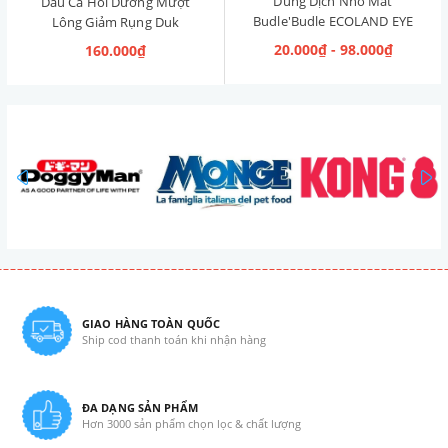
Dung Dịch Nhỏ Mắt
Dầu Cá Hồi Dưỡng Mượt
Budle'Budle ECOLAND EYE
Lông Giảm Rụng Duk
CLEANER Hàn Quốc 120ml
Omega Oil 150ml
20.000₫ - 98.000₫
160.000₫
prev
GIAO HÀNG TOÀN QUỐC
Ship cod thanh toán khi nhận hàng
ĐA DẠNG SẢN PHẨM
Hơn 3000 sản phẩm chọn lọc & chất lượng