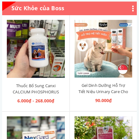
Sức Khỏe của Boss
Gel Dinh Dưỡng Hỗ Trợ
Thuốc Bổ Sung Canxi
Tiết Niệu Urinary Care Cho
CALCIUM PHOSPHORUS
Mèo KitCat Singapore 120g
Mỹ (Hộp 50 viên)
90.000₫
6.000₫ - 268.000₫