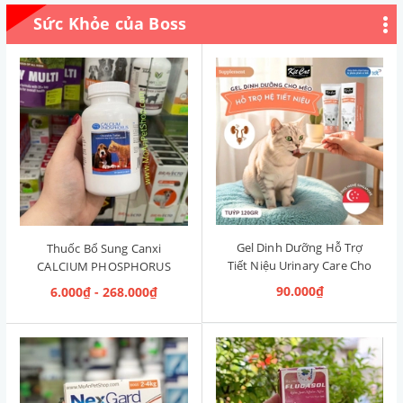
Sức Khỏe của Boss
Gel Dinh Dưỡng Hỗ Trợ
Thuốc Bổ Sung Canxi
Tiết Niệu Urinary Care Cho
CALCIUM PHOSPHORUS
Mèo KitCat Singapore 120g
Mỹ (Hộp 50 viên)
90.000₫
6.000₫ - 268.000₫