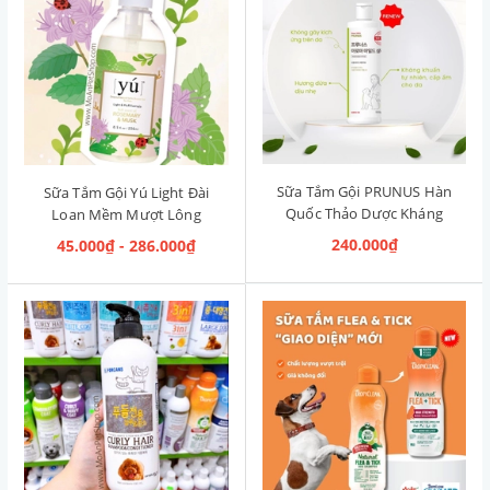
Sữa Tắm Gội PRUNUS Hàn
Sữa Tắm Gội Yú Light Đài
Quốc Thảo Dược Kháng
Loan Mềm Mượt Lông
Khuẩn Aroma Mild
Rosemary & Musk [Hương
240.000₫
45.000₫ - 286.000₫
Shampoo 500ml
Thảo & Xạ Hương]