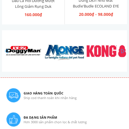
Dung Dịch Nhỏ Mắt
Dầu Cá Hồi Dưỡng Mượt
Budle'Budle ECOLAND EYE
Lông Giảm Rụng Duk
CLEANER Hàn Quốc 120ml
Omega Oil 150ml
20.000₫ - 98.000₫
160.000₫
prev
GIAO HÀNG TOÀN QUỐC
Ship cod thanh toán khi nhận hàng
ĐA DẠNG SẢN PHẨM
Hơn 3000 sản phẩm chọn lọc & chất lượng