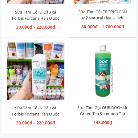
Sữa Tắm Gội TROPICLEAN
Sữa Tắm Gội & Dầu xả
Mỹ Natural Flea & Tick
Forbis Forcans Hàn Quốc
Maximum Strength [Phòng
Curly Hair [Lông xoăn]
80.000₫ - 1.700.000₫
30.000₫ - 220.000₫
& Diệt Ve Rận]
Sữa Tắm Gội OUR DOG+ Úc
Sữa Tắm Gội & Dầu xả
Green Tea Shampoo Trà
Forbis Forcans Hàn Quốc
Xanh 1L
White Curly Coat [Lông
148.000₫
30.000₫ - 220.000₫
Trắng Xoăn]