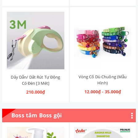
Vòng Cổ Dù Chuông (Mẫu
Dây Dẫn/ Dắt Rút Tự Động
Hình)
Có Đèn [3 Mét]
12.000₫ - 35.000₫
210.000₫
Boss tắm Boss gội