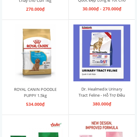
chay cho Cún 1kg
Đường Ruột 1.2kg [Cá Hồi,
30.000₫ - 270.000₫
270.000₫
Cún Mọi Độ Tuổi]
Dr. Healmedix Urinary
ROYAL CANIN POODLE
Tract Feline - Hỗ Trợ Điều
PUPPY 1.5kg
Trị Sỏi Thận & Giảm Stress
380.000₫
534.000₫
cho Mèo 1.5kg