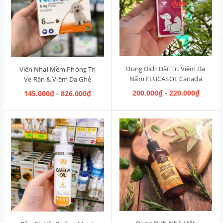
Dung Dịch Đặc Trị Viêm Da
Viên Nhai Mềm Phòng Trị
Nấm FLUCASOL Canada
Ve Rận & Viêm Da Ghẻ
5ml
NexGard Pháp (2kg-4kg)
200.000₫ - 220.000₫
145.000₫ - 826.000₫