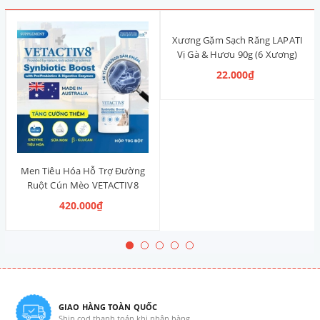
Xương Gặm Sạch Răng LAPATI
Vị Gà & Hươu 90g (6 Xương)
22.000₫
Men Tiêu Hóa Hỗ Trợ Đường
Ruột Cún Mèo VETACTIV8
Synbiotic Boost Úc 70g
420.000₫
GIAO HÀNG TOÀN QUỐC
Ship cod thanh toán khi nhận hàng