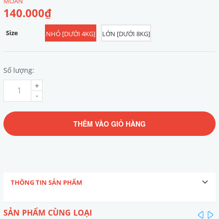
MOAN
140.000₫
Size
NHỎ [DƯỚI 4KG]
LỚN [DƯỚI 8KG]
Số lượng:
+
-
THÊM VÀO GIỎ HÀNG
THÔNG TIN SẢN PHẨM
SẢN PHẨM CÙNG LOẠI
pre
n