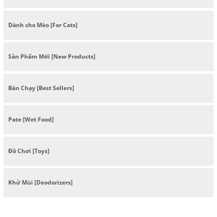
Dành cho Mèo [For Cats]
Sản Phẩm Mới [New Products]
Bán Chạy [Best Sellers]
Pate [Wet Food]
Đồ Chơi [Toys]
Khử Mùi [Deodorizers]