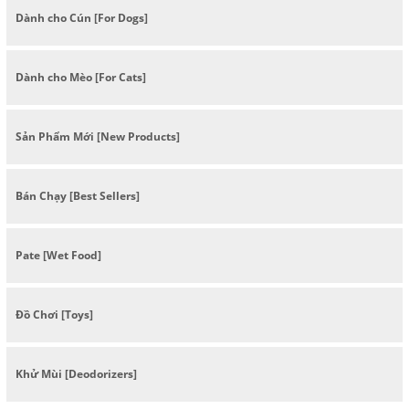
Dành cho Cún [For Dogs]
Dành cho Mèo [For Cats]
Sản Phẩm Mới [New Products]
Bán Chạy [Best Sellers]
Pate [Wet Food]
Đồ Chơi [Toys]
Khử Mùi [Deodorizers]