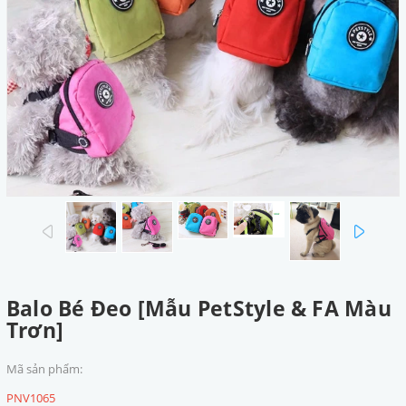
prev
next
Balo Bé Đeo [Mẫu PetStyle & FA Màu
Trơn]
Mã sản phẩm:
PNV1065