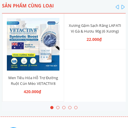
SẢN PHẨM CÙNG LOẠI
pre
n
Xương Gặm Sạch Răng LAPATI
Vị Gà & Hươu 90g (6 Xương)
22.000₫
Men Tiêu Hóa Hỗ Trợ Đường
Ruột Cún Mèo VETACTIV8
Synbiotic Boost Úc 70g
420.000₫