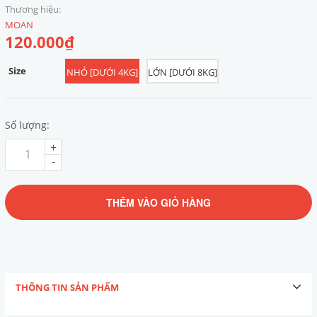
Thương hiệu:
MOAN
120.000₫
Size
NHỎ [DƯỚI 4KG]
LỚN [DƯỚI 8KG]
Số lượng:
+
-
THÊM VÀO GIỎ HÀNG
THÔNG TIN SẢN PHẨM