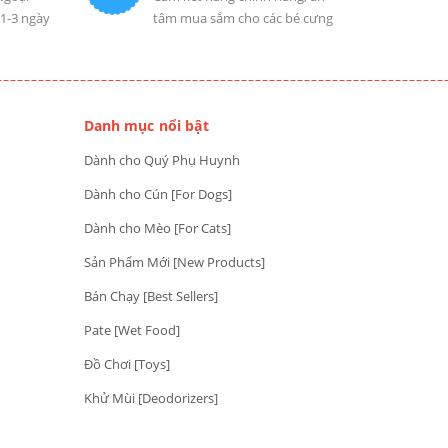
 1-3 ngày
tâm mua sắm cho các bé cưng
Danh mục nổi bật
Dành cho Quý Phụ Huynh
Dành cho Cún [For Dogs]
Dành cho Mèo [For Cats]
Sản Phẩm Mới [New Products]
Bán Chạy [Best Sellers]
Pate [Wet Food]
Đồ Chơi [Toys]
Khử Mùi [Deodorizers]