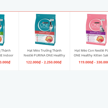
g Thành
Hạt Mèo Trưởng Thành
Hạt Mèo Con Nestlé P
E Indoor
Nestlé PURINA ONE Healthy
ONE Healthy Kitten Sa
ị Gà]
Adult Salmon & Tuna [Vị Cá
Tuna [Vị Cá Hồi & Cá
40.000₫
122.000₫ - 2.250.000₫
119.000₫ - 330.00
Hồi & Cá Ngừ]