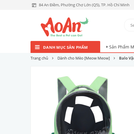
84 An Điềm, Phường Chợ Lớn (Q5), TP. Hồ Chí Minh
Sản Phẩm M
DANH MỤC SẢN PHẨM
Trang chủ
Dành cho Mèo [Meow Meow]
Balo Vậ