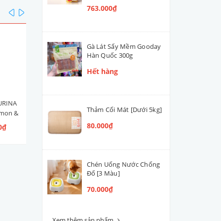
763.000₫
prev
next
Gà Lát Sấy Mềm Gooday
Hàn Quốc 300g
Hết hàng
URINA
Hạt Mèo Con Nestlé PURINA
Men Tiêu Hóa Hỗ Trợ Đườ
Thảm Cối Mát [Dưới 5kg]
lmon &
ONE Healthy Kitten [Vị Gà]
Ruột Cún Mèo VETACTIV
 Ngừ]
Synbiotic Boost Úc 70g
80.000₫
0₫
109.000₫ - 300.000₫
420.000₫
Chén Uống Nước Chống
Đổ [3 Màu]
70.000₫
Xem thêm sản phẩm