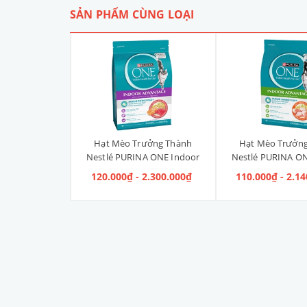
SẢN PHẨM CÙNG LOẠI
Liền Quần Dưa
Hạt Mèo Trưởng Thành
Hạt Mèo Trưởn
ize 4XL] 2kg -
Nestlé PURINA ONE Indoor
Nestlé PURINA ON
kg
Advantage Salmon & Tuna [Vị
Advantage [V
 100.000₫
120.000₫ - 2.300.000₫
110.000₫ - 2.1
Cá Hồi & Cá Ngừ]