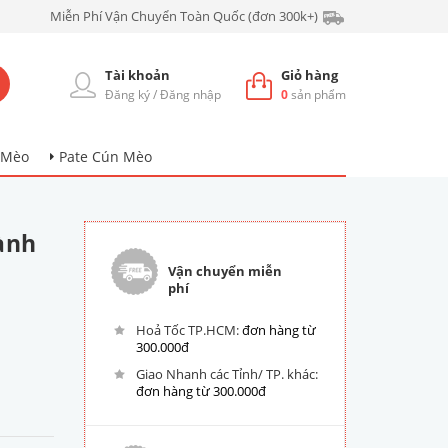
Miễn Phí Vận Chuyển Toàn Quốc (đơn 300k+)
Tài khoản
Giỏ hàng
Đăng ký
/
Đăng nhập
0
sản phẩm
 Mèo
Pate Cún Mèo
ành
Vận chuyển miễn
phí
Hoả Tốc TP.HCM:
đơn hàng từ
300.000đ
Giao Nhanh các Tỉnh/ TP. khác:
đơn hàng từ 300.000đ