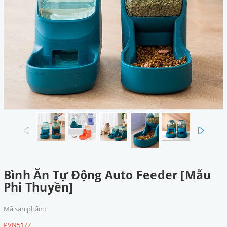
prev
next
Bình Ăn Tự Động Auto Feeder [Mẫu
Phi Thuyền]
Mã sản phẩm:
PVN5177