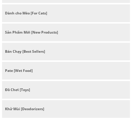
Dành cho Mèo [For Cats]
Sản Phẩm Mới [New Products]
Bán Chạy [Best Sellers]
Pate [Wet Food]
Đồ Chơi [Toys]
Khử Mùi [Deodorizers]