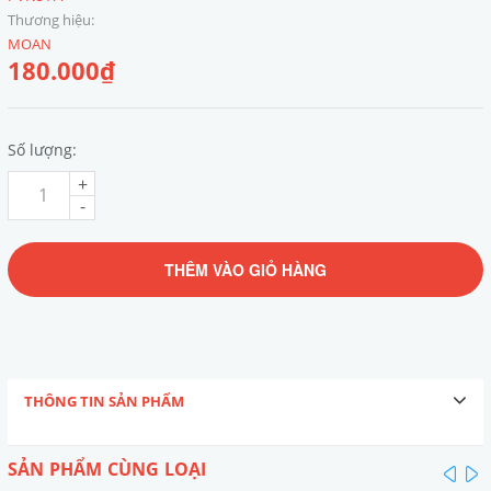
Thương hiệu:
MOAN
180.000₫
Số lượng:
+
-
THÊM VÀO GIỎ HÀNG
THÔNG TIN SẢN PHẨM
SẢN PHẨM CÙNG LOẠI
pre
n