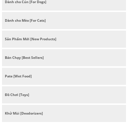
Dành cho Cún [For Dogs]
Dành cho Mèo [For Cats]
Sản Phẩm Mới [New Products]
Bán Chạy [Best Sellers]
Pate [Wet Food]
Đồ Chơi [Toys]
Khử Mùi [Deodorizers]