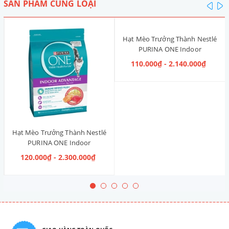
SẢN PHẨM CÙNG LOẠI
pre
n
Hạt Mèo Trưởng Thành Nestlé
PURINA ONE Indoor
Advantage [Vị Gà]
110.000₫ - 2.140.000₫
Hạt Mèo Trưởng Thành Nestlé
PURINA ONE Indoor
Advantage Salmon & Tuna [Vị
120.000₫ - 2.300.000₫
Cá Hồi & Cá Ngừ]