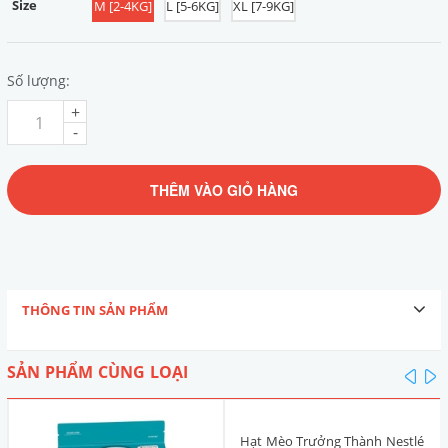
Size
M [2-4KG]
L [5-6KG]
XL [7-9KG]
Số lượng:
+
-
THÊM VÀO GIỎ HÀNG
THÔNG TIN SẢN PHẨM
SẢN PHẨM CÙNG LOẠI
pre
n
Hạt Mèo Trưởng Thành Nestlé