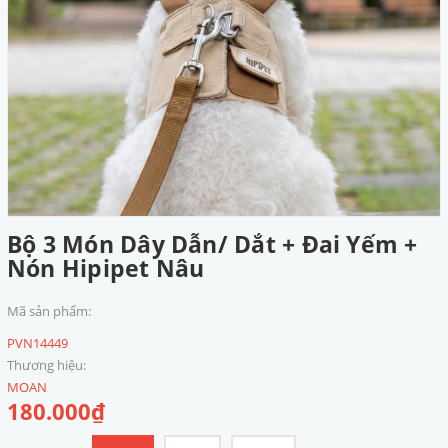
Bộ 3 Món Dây Dẫn/ Dắt + Đai Yếm +
Nón Hipipet Nâu
Mã sản phẩm:
PVN14449
Thương hiệu:
MOAN
180.000₫