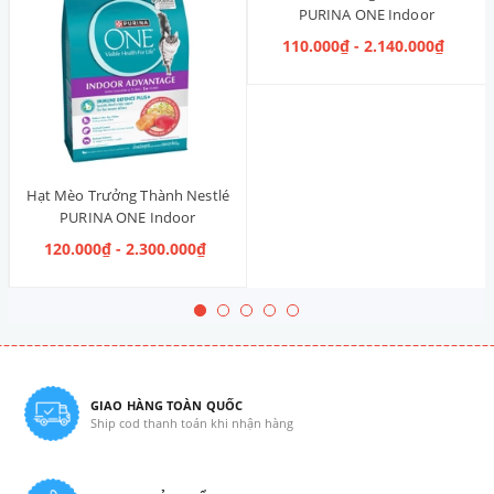
PURINA ONE Indoor
Advantage [Vị Gà]
110.000₫ - 2.140.000₫
Hạt Mèo Trưởng Thành Nestlé
PURINA ONE Indoor
Advantage Salmon & Tuna [Vị
120.000₫ - 2.300.000₫
Cá Hồi & Cá Ngừ]
GIAO HÀNG TOÀN QUỐC
Ship cod thanh toán khi nhận hàng