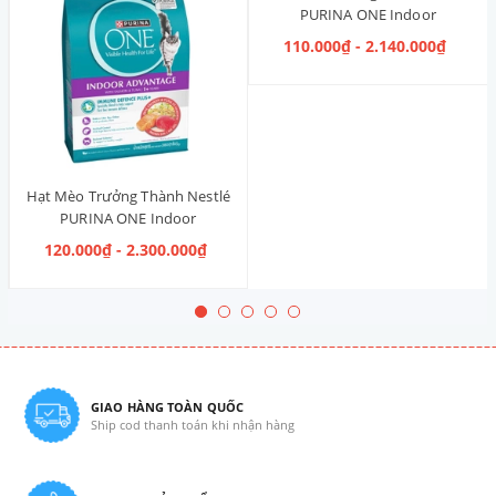
PURINA ONE Indoor
Advantage [Vị Gà]
110.000₫ - 2.140.000₫
Hạt Mèo Trưởng Thành Nestlé
PURINA ONE Indoor
Advantage Salmon & Tuna [Vị
120.000₫ - 2.300.000₫
Cá Hồi & Cá Ngừ]
GIAO HÀNG TOÀN QUỐC
Ship cod thanh toán khi nhận hàng