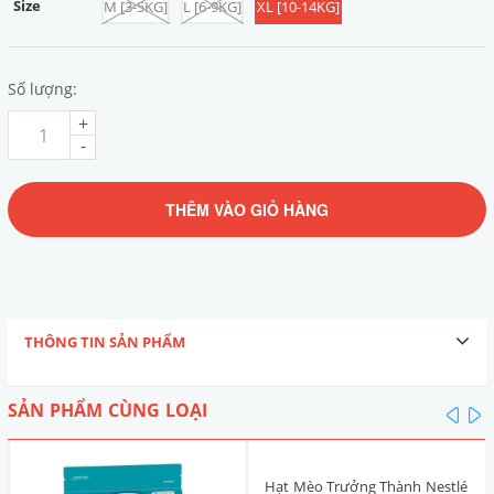
Size
M [3-5KG]
L [6-9KG]
XL [10-14KG]
Số lượng:
+
-
THÊM VÀO GIỎ HÀNG
THÔNG TIN SẢN PHẨM
SẢN PHẨM CÙNG LOẠI
pre
n
Hạt Mèo Trưởng Thành Nestlé