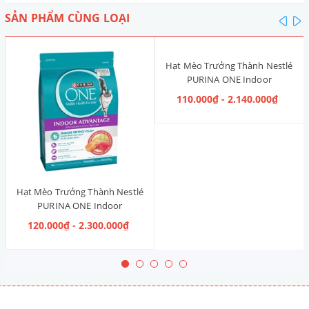
SẢN PHẨM CÙNG LOẠI
pre
n
Hạt Mèo Trưởng Thành Nestlé
PURINA ONE Indoor
Advantage [Vị Gà]
110.000₫ - 2.140.000₫
Hạt Mèo Trưởng Thành Nestlé
PURINA ONE Indoor
Advantage Salmon & Tuna [Vị
120.000₫ - 2.300.000₫
Cá Hồi & Cá Ngừ]