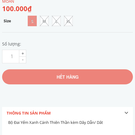
MOAN
100.000₫
Size
S
M
L
XL
Số lượng:
+
-
HẾT HÀNG
THÔNG TIN SẢN PHẨM
Bộ Đai Yếm Xanh Cánh Thiên Thần kèm Dây Dẫn/ Dắt