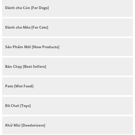
Dành cho Cún [For Dogs]
Dành cho Mèo [For Cats]
Sản Phẩm Mới [New Products]
Bán Chạy [Best Sellers]
Pate [Wet Food]
Đồ Chơi [Toys]
Khử Mùi [Deodorizers]