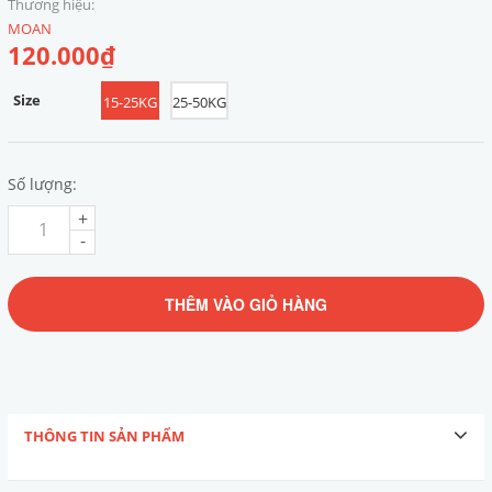
Thương hiệu:
MOAN
120.000₫
Size
15-25KG
25-50KG
Số lượng:
+
-
THÊM VÀO GIỎ HÀNG
THÔNG TIN SẢN PHẨM