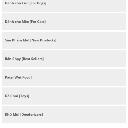
Dành cho Cún [For Dogs]
Dành cho Mèo [For Cats]
Sản Phẩm Mới [New Products]
Bán Chạy [Best Sellers]
Pate [Wet Food]
Đồ Chơi [Toys]
Khử Mùi [Deodorizers]