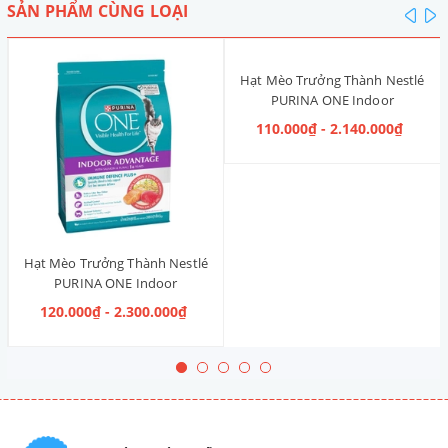
SẢN PHẨM CÙNG LOẠI
pre
n
Hạt Mèo Trưởng Thành Nestlé
PURINA ONE Indoor
Advantage [Vị Gà]
110.000₫ - 2.140.000₫
Hạt Mèo Trưởng Thành Nestlé
PURINA ONE Indoor
Advantage Salmon & Tuna [Vị
120.000₫ - 2.300.000₫
Cá Hồi & Cá Ngừ]