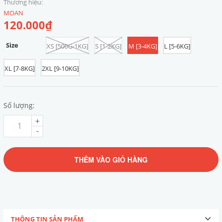
Thương hiệu:
MOAN
120.000₫
Size
XS [500G-1KG]
S [1-2KG]
M [3-4KG]
L [5-6KG]
XL [7-8KG]
2XL [9-10KG]
Số lượng:
+
-
THÊM VÀO GIỎ HÀNG
THÔNG TIN SẢN PHẨM