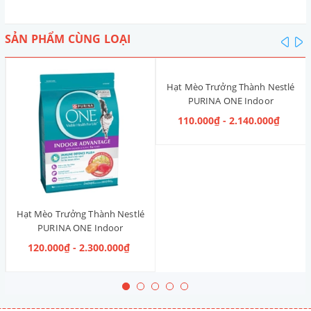
SẢN PHẨM CÙNG LOẠI
pre
n
Hạt Mèo Trưởng Thành Nestlé
PURINA ONE Indoor
Advantage [Vị Gà]
110.000₫ - 2.140.000₫
Hạt Mèo Trưởng Thành Nestlé
PURINA ONE Indoor
Advantage Salmon & Tuna [Vị
120.000₫ - 2.300.000₫
Cá Hồi & Cá Ngừ]