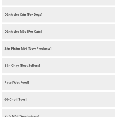
Dành cho Cún [For Dogs]
Dành cho Mèo [For Cats]
Sản Phẩm Mới [New Products]
Bán Chạy [Best Sellers]
Pate [Wet Food]
Đồ Chơi [Toys]
Khử Mùi [Deodorizers]