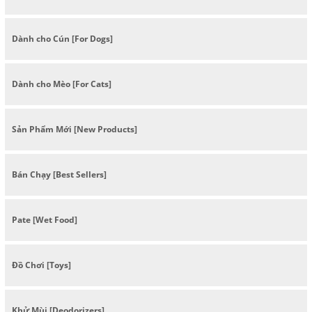
Dành cho Cún [For Dogs]
Dành cho Mèo [For Cats]
Sản Phẩm Mới [New Products]
Bán Chạy [Best Sellers]
Pate [Wet Food]
Đồ Chơi [Toys]
Khử Mùi [Deodorizers]