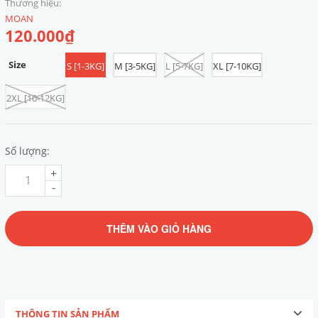
Thương hiệu:
MOAN
120.000₫
Size
S [1-3KG]
M [3-5KG]
L [5-7KG]
XL [7-10KG]
2XL [10-12KG]
Số lượng:
+
-
THÊM VÀO GIỎ HÀNG
THÔNG TIN SẢN PHẨM