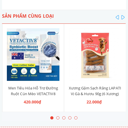
SẢN PHẨM CÙNG LOẠI
pre
n
Men Tiêu Hóa Hỗ Trợ Đường
Xương Gặm Sạch Răng LAPATI
Ruột Cún Mèo VETACTIV8
Vị Gà & Hươu 90g (6 Xương)
Synbiotic Boost Úc 70g
420.000₫
22.000₫