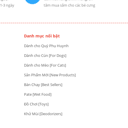
 1-3 ngày
tâm mua sắm cho các bé cưng
Danh mục nổi bật
Dành cho Quý Phụ Huynh
Dành cho Cún [For Dogs]
Dành cho Mèo [For Cats]
Sản Phẩm Mới [New Products]
Bán Chạy [Best Sellers]
Pate [Wet Food]
Đồ Chơi [Toys]
Khử Mùi [Deodorizers]