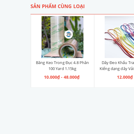
SẢN PHẨM CÙNG LOẠI
g Đục 4.8 Phân
Băng Keo Trong Đục 4.8 Phân
Dây Đeo Khẩu Tra
 1.73kg
100 Yard 1.15kg
Kiếng dạng dây Vải
- 12k
 74.000₫
10.000₫ - 48.000₫
12.000₫