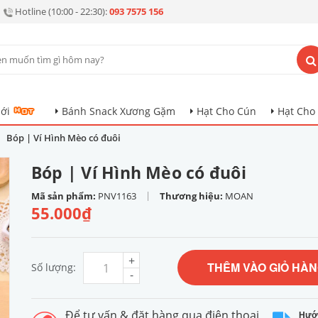
Hotline (10:00 - 22:30):
093 7575 156
ới
Bánh Snack Xương Gặm
Hạt Cho Cún
Hạt Cho
Bóp | Ví Hình Mèo có đuôi
Bóp | Ví Hình Mèo có đuôi
|
Mã sản phẩm:
PNV1163
Thương hiệu:
MOAN
55.000₫
+
THÊM VÀO GIỎ HÀ
Số lượng:
-
Để tư vấn & đặt hàng qua điện thoại
Hướ