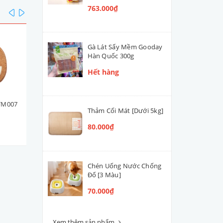
763.000₫
prev
next
Gà Lát Sấy Mềm Gooday
Hàn Quốc 300g
Hết hàng
TM007
Thẻ Hành Lý Luggage Tag
Thảm Chùi Chân Cún Shib
Thảm Cối Mát [Dưới 5kg]
Hình Cún Mèo
Inu TC002 45x65cm
80.000₫
80.000₫
180.000₫
Chén Uống Nước Chống
Đổ [3 Màu]
70.000₫
Xem thêm sản phẩm