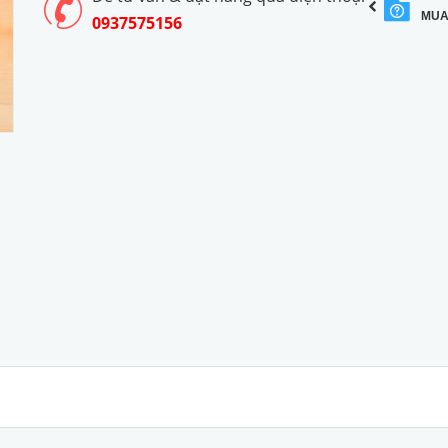
MUA
0937575156