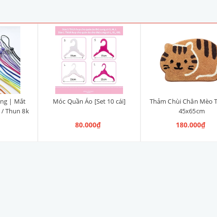
ng | Mắt
Móc Quần Áo [Set 10 cái]
Thảm Chùi Chân Mèo 
 / Thun 8k
45x65cm
80.000₫
180.000₫