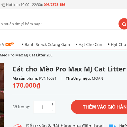
Hotline (10:00 - 22:30):
093 7575 156
ới
Bánh Snack Xương Gặm
Hạt Cho Cún
Hạt Cho
 Mèo Pro Max MJ Cat Litter 20L
Cát cho Mèo Pro Max MJ Cat Litter
|
Mã sản phẩm:
PVN10031
Thương hiệu:
MOAN
170.000₫
+
THÊM VÀO GIỎ HÀ
Số lượng:
-
Để tư vấn & đặt hàng qua điện thoại
Hướ