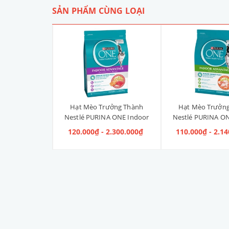
SẢN PHẨM CÙNG LOẠI
Liền Quần Dưa
Hạt Mèo Trưởng Thành
Hạt Mèo Trưởn
ize 4XL] 2kg -
Nestlé PURINA ONE Indoor
Nestlé PURINA ON
kg
Advantage Salmon & Tuna [Vị
Advantage [V
 100.000₫
120.000₫ - 2.300.000₫
110.000₫ - 2.1
Cá Hồi & Cá Ngừ]