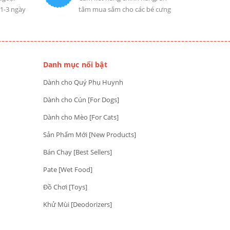
 1-3 ngày
tâm mua sắm cho các bé cưng
Danh mục nổi bật
Dành cho Quý Phụ Huynh
Dành cho Cún [For Dogs]
Dành cho Mèo [For Cats]
Sản Phẩm Mới [New Products]
Bán Chạy [Best Sellers]
Pate [Wet Food]
Đồ Chơi [Toys]
Khử Mùi [Deodorizers]