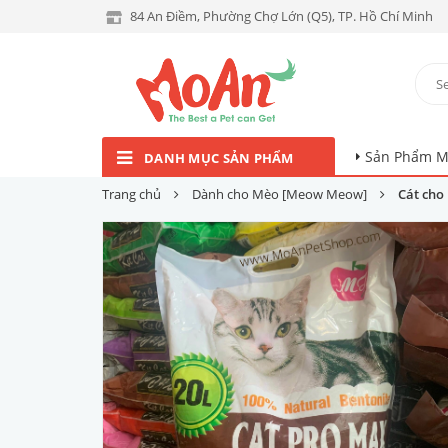
84 An Điềm, Phường Chợ Lớn (Q5), TP. Hồ Chí Minh
Sản Phẩm M
DANH MỤC SẢN PHẨM
Trang chủ
Dành cho Mèo [Meow Meow]
Cát cho