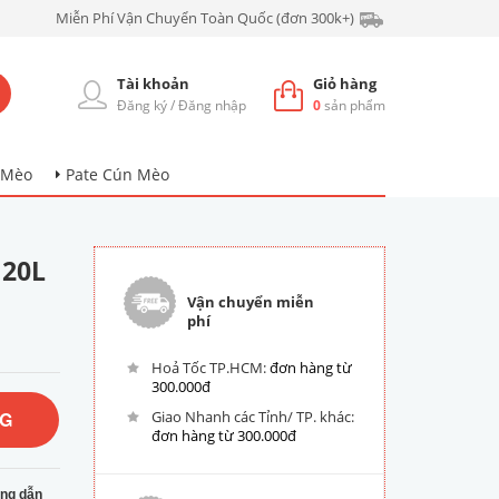
Miễn Phí Vận Chuyển Toàn Quốc (đơn 300k+)
Tài khoản
Giỏ hàng
Đăng ký
/
Đăng nhập
0
sản phẩm
 Mèo
Pate Cún Mèo
 20L
Vận chuyển miễn
phí
Hoả Tốc TP.HCM:
đơn hàng từ
300.000đ
NG
Giao Nhanh các Tỉnh/ TP. khác:
đơn hàng từ 300.000đ
ng dẫn