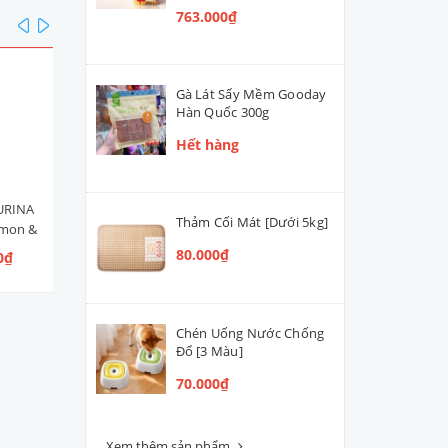
763.000₫
prev
next
Gà Lát Sấy Mềm Gooday
Hàn Quốc 300g
Hết hàng
URINA
Hạt Mèo Con Nestlé PURINA
Men Tiêu Hóa Hỗ Trợ Đườ
Thảm Cối Mát [Dưới 5kg]
lmon &
ONE Healthy Kitten [Vị Gà]
Ruột Cún Mèo VETACTIV
 Ngừ]
Synbiotic Boost Úc 70g
80.000₫
0₫
109.000₫ - 300.000₫
420.000₫
Chén Uống Nước Chống
Đổ [3 Màu]
70.000₫
Xem thêm sản phẩm