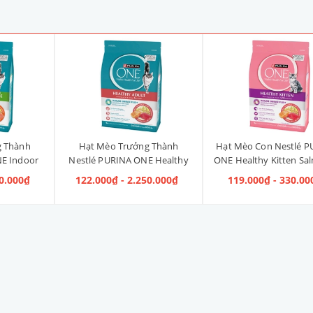
g Thành
Hạt Mèo Trưởng Thành
Hạt Mèo Con Nestlé P
E Indoor
Nestlé PURINA ONE Healthy
ONE Healthy Kitten Sa
ị Gà]
Adult Salmon & Tuna [Vị Cá
Tuna [Vị Cá Hồi & Cá
40.000₫
122.000₫ - 2.250.000₫
119.000₫ - 330.00
Hồi & Cá Ngừ]