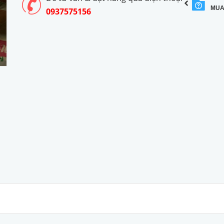
MUA
0937575156