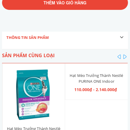
THÊM VÀO GIỎ HÀNG
THÔNG TIN SẢN PHẨM
SẢN PHẨM CÙNG LOẠI
pre
n
Hạt Mèo Trưởng Thành Nestlé
PURINA ONE Indoor
Advantage [Vị Gà]
110.000₫ - 2.140.000₫
Hạt Mèo Trưởng Thành Nestlé