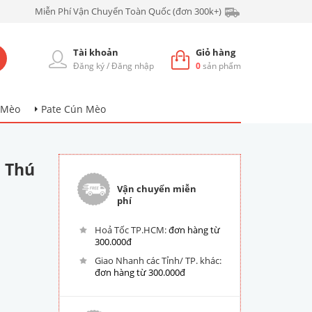
Miễn Phí Vận Chuyển Toàn Quốc (đơn 300k+)
Tài khoản
Giỏ hàng
Đăng ký
/
Đăng nhập
0
sản phẩm
 Mèo
Pate Cún Mèo
 Thú
Vận chuyển miễn
phí
Hoả Tốc TP.HCM:
đơn hàng từ
300.000đ
Giao Nhanh các Tỉnh/ TP. khác:
đơn hàng từ 300.000đ