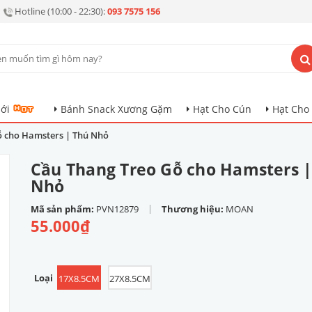
Hotline (10:00 - 22:30):
093 7575 156
ới
Bánh Snack Xương Gặm
Hạt Cho Cún
Hạt Cho
ỗ cho Hamsters | Thú Nhỏ
Cầu Thang Treo Gỗ cho Hamsters |
Nhỏ
|
Mã sản phẩm:
PVN12879
Thương hiệu:
MOAN
55.000₫
Loại
17X8.5CM
27X8.5CM