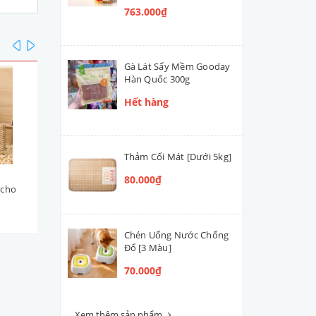
763.000₫
prev
next
Gà Lát Sấy Mềm Gooday
Hàn Quốc 300g
Hết hàng
Thảm Cối Mát [Dưới 5kg]
Túi Xách Màu Trơn cho Cún
Gà Viên Sấy
80.000₫
 cho
Mèo Nhỏ | Hamster | Thỏ
hỏ
32x26x26cm
225.000₫
30.000₫ - 428.000₫
Chén Uống Nước Chống
Đổ [3 Màu]
70.000₫
Xem thêm sản phẩm