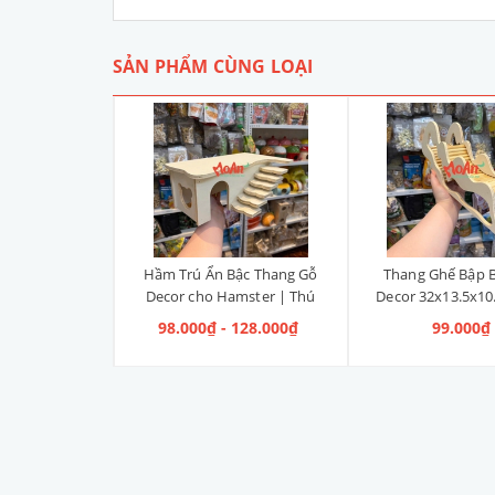
SẢN PHẨM CÙNG LOẠI
 Moi Cat Litter
Hầm Trú Ẩn Bậc Thang Gỗ
Thang Ghế Bập 
amster | Thú
Decor cho Hamster | Thú
Decor 32x13.5x10
hỏ
Nhỏ [2 Sizes]
Hamster | Th
 190.000₫
98.000₫ - 128.000₫
99.000₫