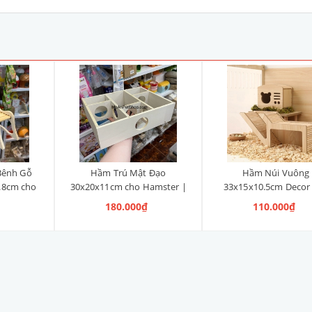
Bênh Gỗ
Hầm Trú Mật Đạo
Hầm Núi Vuông
.8cm cho
30x20x11cm cho Hamster |
33x15x10.5cm Decor
ú Nhỏ
Thú Nhỏ
Hamster | Thú N
180.000₫
110.000₫