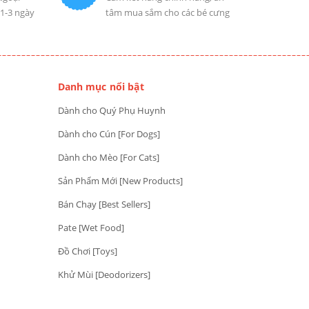
 1-3 ngày
tâm mua sắm cho các bé cưng
Danh mục nổi bật
Dành cho Quý Phụ Huynh
Dành cho Cún [For Dogs]
Dành cho Mèo [For Cats]
Sản Phẩm Mới [New Products]
Bán Chạy [Best Sellers]
Pate [Wet Food]
Đồ Chơi [Toys]
Khử Mùi [Deodorizers]