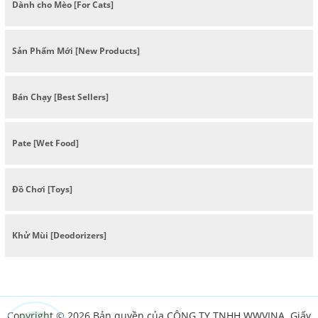
Dành cho Mèo [For Cats]
Sản Phẩm Mới [New Products]
Bán Chạy [Best Sellers]
Pate [Wet Food]
Đồ Chơi [Toys]
Khử Mùi [Deodorizers]
Copyright © 2026 Bản quyền của CÔNG TY TNHH WWVINA. Giấy