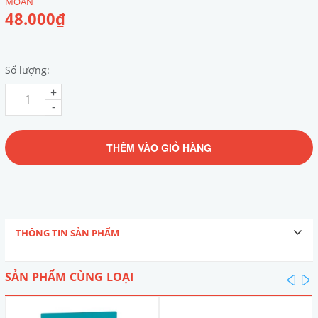
MOAN
48.000₫
Số lượng:
+
-
THÊM VÀO GIỎ HÀNG
THÔNG TIN SẢN PHẨM
SẢN PHẨM CÙNG LOẠI
pre
n