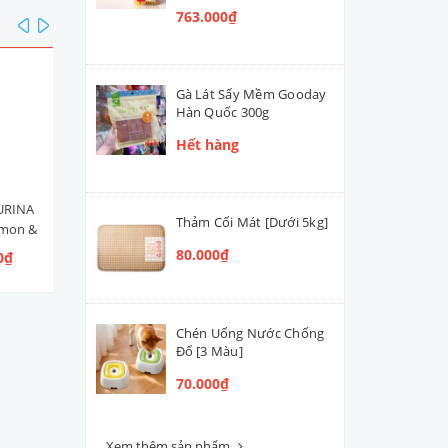
763.000₫
prev
next
Gà Lát Sấy Mềm Gooday
Hàn Quốc 300g
Hết hàng
URINA
Hạt Mèo Con Nestlé PURINA
Men Tiêu Hóa Hỗ Trợ Đườ
Thảm Cối Mát [Dưới 5kg]
lmon &
ONE Healthy Kitten [Vị Gà]
Ruột Cún Mèo VETACTIV
 Ngừ]
Synbiotic Boost Úc 70g
80.000₫
0₫
109.000₫ - 300.000₫
420.000₫
Chén Uống Nước Chống
Đổ [3 Màu]
70.000₫
Xem thêm sản phẩm