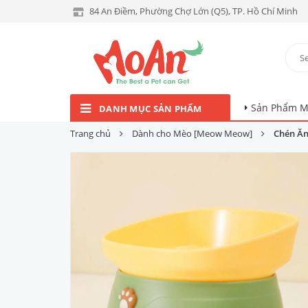
84 An Điềm, Phường Chợ Lớn (Q5), TP. Hồ Chí Minh
Sản Phẩm M
DANH MỤC SẢN PHẨM
Trang chủ
Dành cho Mèo [Meow Meow]
Chén Ăn