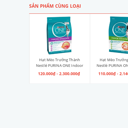
SẢN PHẨM CÙNG LOẠI
Liền Quần Dưa
Hạt Mèo Trưởng Thành
Hạt Mèo Trưởn
ize 4XL] 2kg -
Nestlé PURINA ONE Indoor
Nestlé PURINA ON
kg
Advantage Salmon & Tuna [Vị
Advantage [V
 100.000₫
120.000₫ - 2.300.000₫
110.000₫ - 2.1
Cá Hồi & Cá Ngừ]