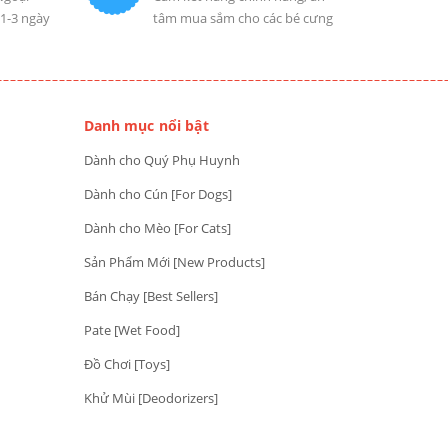
 1-3 ngày
tâm mua sắm cho các bé cưng
Danh mục nổi bật
Dành cho Quý Phụ Huynh
Dành cho Cún [For Dogs]
Dành cho Mèo [For Cats]
Sản Phẩm Mới [New Products]
Bán Chạy [Best Sellers]
Pate [Wet Food]
Đồ Chơi [Toys]
Khử Mùi [Deodorizers]