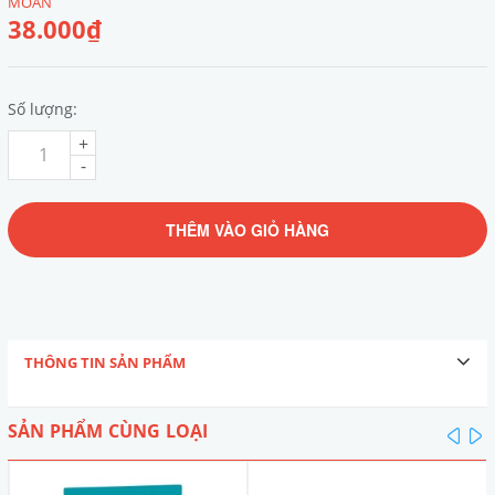
MOAN
38.000₫
Số lượng:
+
-
THÊM VÀO GIỎ HÀNG
THÔNG TIN SẢN PHẨM
SẢN PHẨM CÙNG LOẠI
pre
n