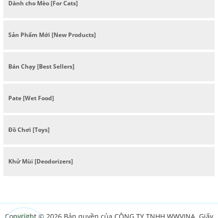
Dành cho Mèo [For Cats]
Sản Phẩm Mới [New Products]
Bán Chạy [Best Sellers]
Pate [Wet Food]
Đồ Chơi [Toys]
Khử Mùi [Deodorizers]
Copyright © 2026 Bản quyền của CÔNG TY TNHH WWVINA. Giấy