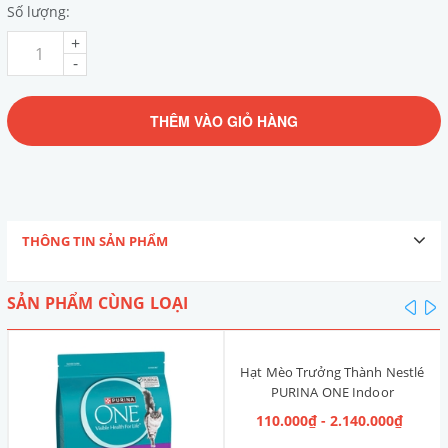
Số lượng:
+
-
THÊM VÀO GIỎ HÀNG
THÔNG TIN SẢN PHẨM
SẢN PHẨM CÙNG LOẠI
pre
n
Hạt Mèo Trưởng Thành Nestlé
PURINA ONE Indoor
Advantage [Vị Gà]
110.000₫ - 2.140.000₫