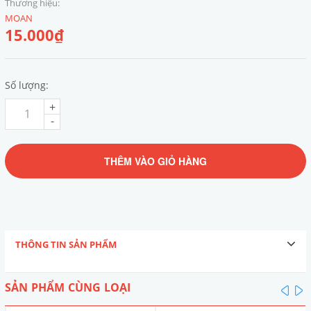
Thương hiệu:
MOAN
15.000₫
Số lượng:
+
-
THÊM VÀO GIỎ HÀNG
THÔNG TIN SẢN PHẨM
SẢN PHẨM CÙNG LOẠI
pre
n