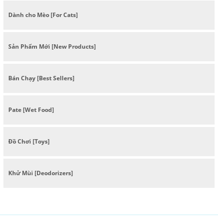
Dành cho Mèo [For Cats]
Sản Phẩm Mới [New Products]
Bán Chạy [Best Sellers]
Pate [Wet Food]
Đồ Chơi [Toys]
Khử Mùi [Deodorizers]