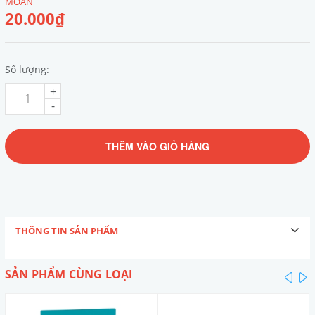
MOAN
20.000₫
Số lượng:
+
-
THÊM VÀO GIỎ HÀNG
THÔNG TIN SẢN PHẨM
SẢN PHẨM CÙNG LOẠI
pre
n