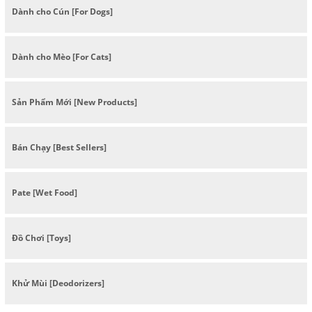
Dành cho Cún [For Dogs]
Dành cho Mèo [For Cats]
Sản Phẩm Mới [New Products]
Bán Chạy [Best Sellers]
Pate [Wet Food]
Đồ Chơi [Toys]
Khử Mùi [Deodorizers]