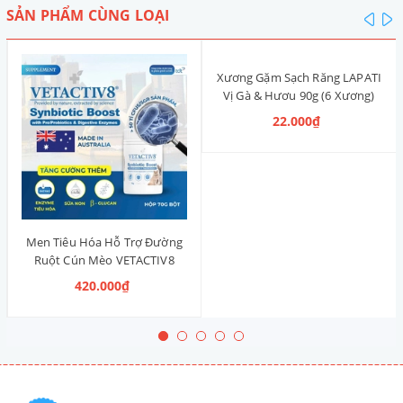
SẢN PHẨM CÙNG LOẠI
pre
n
Xương Gặm Sạch Răng LAPATI
Vị Gà & Hươu 90g (6 Xương)
22.000₫
Men Tiêu Hóa Hỗ Trợ Đường
Ruột Cún Mèo VETACTIV8
Synbiotic Boost Úc 70g
420.000₫