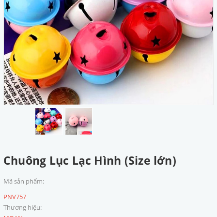
Chuông Lục Lạc Hình (Size lớn)
Mã sản phẩm:
PNV757
Thương hiệu: