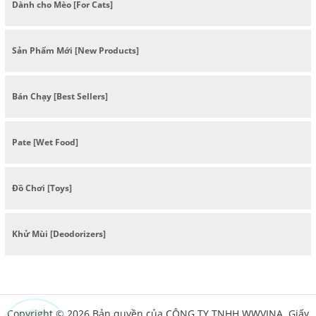
Dành cho Mèo [For Cats]
Sản Phẩm Mới [New Products]
Bán Chạy [Best Sellers]
Pate [Wet Food]
Đồ Chơi [Toys]
Khử Mùi [Deodorizers]
Copyright © 2026 Bản quyền của CÔNG TY TNHH WWVINA. Giấy