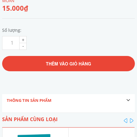
MOAN
15.000₫
Số lượng:
+
-
THÊM VÀO GIỎ HÀNG
THÔNG TIN SẢN PHẨM
SẢN PHẨM CÙNG LOẠI
pre
n