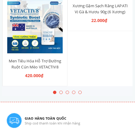
Xương Gặm Sạch Răng LAPATI
Vị Gà & Hươu 90g (6 Xương)
22.000₫
Men Tiêu Hóa Hỗ Trợ Đường
Ruột Cún Mèo VETACTIV8
Synbiotic Boost Úc 70g
420.000₫
GIAO HÀNG TOÀN QUỐC
Ship cod thanh toán khi nhận hàng