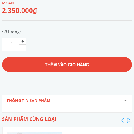
MOAN
2.350.000₫
Số lượng:
+
-
THÊM VÀO GIỎ HÀNG
THÔNG TIN SẢN PHẨM
SẢN PHẨM CÙNG LOẠI
pre
n