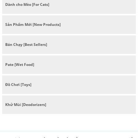
Dành cho Mèo [For Cats]
Sản Phẩm Mới [New Products]
Bán Chạy [Best Sellers]
Pate [Wet Food]
Đồ Chơi [Toys]
Khử Mùi [Deodorizers]