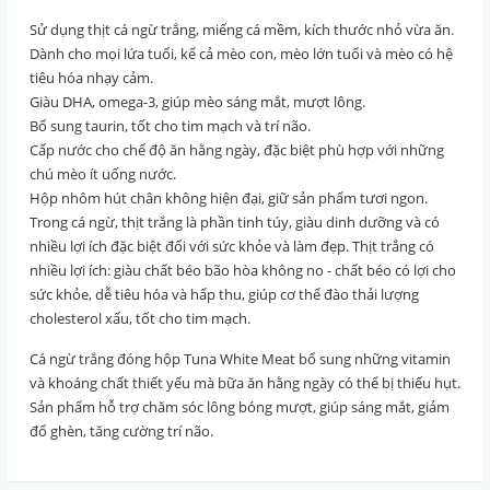
Sử dụng thịt cá ngừ trắng, miếng cá mềm, kích thước nhỏ vừa ăn.
Dành cho mọi lứa tuổi, kể cả mèo con, mèo lớn tuổi và mèo có hệ
tiêu hóa nhạy cảm.
Giàu DHA, omega-3, giúp mèo sáng mắt, mượt lông.
Bổ sung taurin, tốt cho tim mạch và trí não.
Cấp nước cho chế độ ăn hằng ngày, đặc biệt phù hợp với những
chú mèo ít uống nước.
Hộp nhôm hút chân không hiện đại, giữ sản phẩm tươi ngon.
Trong cá ngừ, thịt trắng là phần tinh túy, giàu dinh dưỡng và có
nhiều lợi ích đặc biệt đối với sức khỏe và làm đẹp. Thịt
trắng có
nhiều lợi ích: giàu chất béo bão hòa không no - chất béo có lợi cho
sức khỏe, dễ tiêu hóa và hấp thu, giúp cơ thể đào thải lượng
cholesterol xấu, tốt cho tim mạch.
Cá ngừ trắng
đóng hộp Tuna
White
Meat bổ sung những vitamin
và khoáng chất thiết yếu mà bữa ăn hằng ngày có thể bị thiếu hụt.
Sản phẩm hỗ trợ chăm sóc lông bóng mượt, giúp sáng mắt, giảm
đổ ghèn, tăng cường trí não.