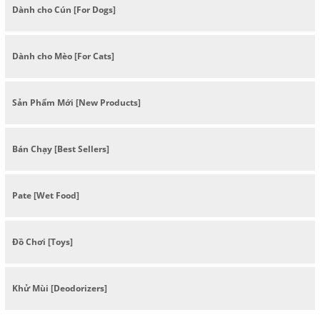
Dành cho Cún [For Dogs]
Dành cho Mèo [For Cats]
Sản Phẩm Mới [New Products]
Bán Chạy [Best Sellers]
Pate [Wet Food]
Đồ Chơi [Toys]
Khử Mùi [Deodorizers]