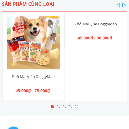
SẢN PHẨM CÙNG LOẠI
pre
n
Phô Mai Que DoggyMan
45.000₫ - 98.000₫
Phô Mai Viên DoggyMan
45.000₫ - 75.000₫