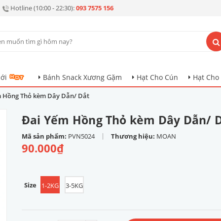
Hotline (10:00 - 22:30):
093 7575 156
ới
Bánh Snack Xương Gặm
Hạt Cho Cún
Hạt Cho
 Hồng Thỏ kèm Dây Dẫn/ Dắt
Đai Yếm Hồng Thỏ kèm Dây Dẫn/ 
|
Mã sản phẩm:
PVN5024
Thương hiệu:
MOAN
90.000₫
Size
1-2KG
3-5KG