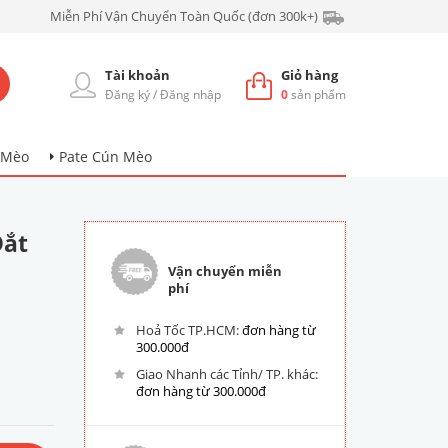
Miễn Phí Vận Chuyển Toàn Quốc (đơn 300k+)
Tài khoản
Giỏ hàng
Đăng ký
/
Đăng nhập
0
sản phẩm
 Mèo
Pate Cún Mèo
Dắt
Vận chuyển miễn
phí
Hoả Tốc TP.HCM:
đơn hàng từ
300.000đ
Giao Nhanh các Tỉnh/ TP. khác:
đơn hàng từ 300.000đ