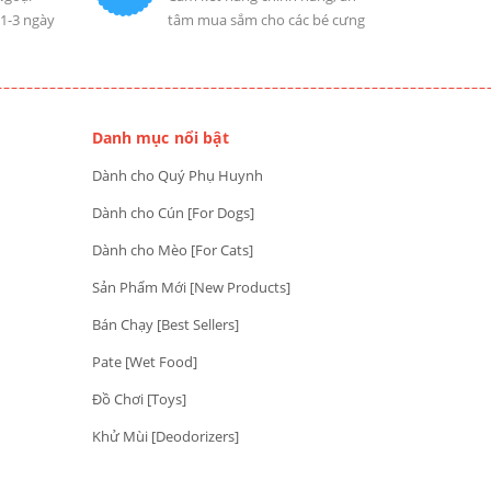
 1-3 ngày
tâm mua sắm cho các bé cưng
Danh mục nổi bật
Dành cho Quý Phụ Huynh
Dành cho Cún [For Dogs]
Dành cho Mèo [For Cats]
Sản Phẩm Mới [New Products]
Bán Chạy [Best Sellers]
Pate [Wet Food]
Đồ Chơi [Toys]
Khử Mùi [Deodorizers]