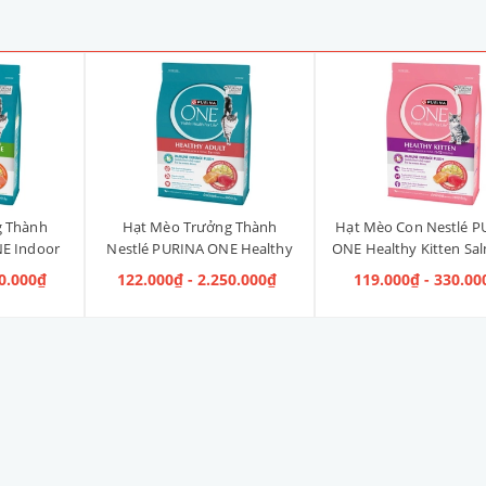
g Thành
Hạt Mèo Trưởng Thành
Hạt Mèo Con Nestlé P
E Indoor
Nestlé PURINA ONE Healthy
ONE Healthy Kitten Sa
ị Gà]
Adult Salmon & Tuna [Vị Cá
Tuna [Vị Cá Hồi & Cá
40.000₫
122.000₫ - 2.250.000₫
119.000₫ - 330.00
Hồi & Cá Ngừ]