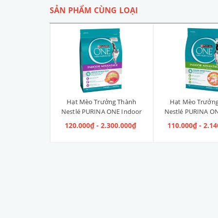
SẢN PHẨM CÙNG LOẠI
Liền Quần Dưa
Hạt Mèo Trưởng Thành
Hạt Mèo Trưởn
ize 4XL] 2kg -
Nestlé PURINA ONE Indoor
Nestlé PURINA ON
kg
Advantage Salmon & Tuna [Vị
Advantage [V
 100.000₫
120.000₫ - 2.300.000₫
110.000₫ - 2.1
Cá Hồi & Cá Ngừ]