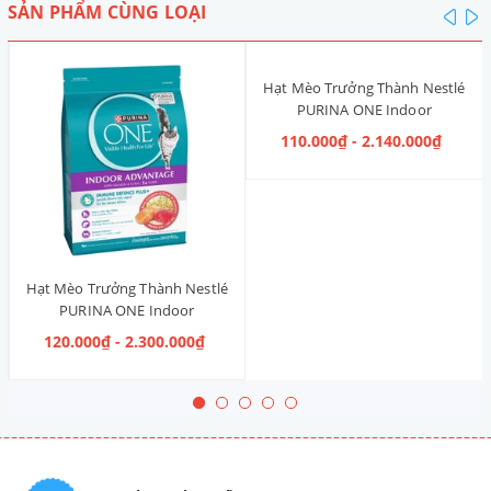
SẢN PHẨM CÙNG LOẠI
pre
n
Hạt Mèo Trưởng Thành Nestlé
PURINA ONE Indoor
Advantage [Vị Gà]
110.000₫ - 2.140.000₫
Hạt Mèo Trưởng Thành Nestlé
PURINA ONE Indoor
Advantage Salmon & Tuna [Vị
120.000₫ - 2.300.000₫
Cá Hồi & Cá Ngừ]