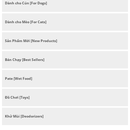
Dành cho Cún [For Dogs]
Dành cho Mèo [For Cats]
Sản Phẩm Mới [New Products]
Bán Chạy [Best Sellers]
Pate [Wet Food]
Đồ Chơi [Toys]
Khử Mùi [Deodorizers]