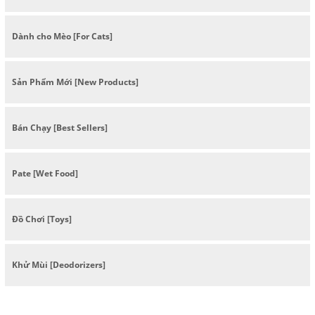
Dành cho Mèo [For Cats]
Sản Phẩm Mới [New Products]
Bán Chạy [Best Sellers]
Pate [Wet Food]
Đồ Chơi [Toys]
Khử Mùi [Deodorizers]