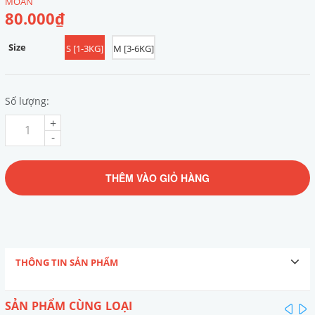
MOAN
80.000₫
Size
S [1-3KG]
M [3-6KG]
Số lượng:
+
-
THÊM VÀO GIỎ HÀNG
THÔNG TIN SẢN PHẨM
SẢN PHẨM CÙNG LOẠI
pre
n