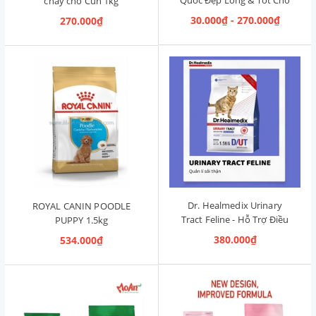
chay cho Cún 1kg
Đường Ruột 1.2kg [Cá Hồi,
30.000₫ - 270.000₫
270.000₫
Cún Mọi Độ Tuổi]
Dr. Healmedix Urinary
ROYAL CANIN POODLE
Tract Feline - Hỗ Trợ Điều
PUPPY 1.5kg
Trị Sỏi Thận & Giảm Stress
380.000₫
534.000₫
cho Mèo 1.5kg