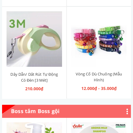
Vòng Cổ Dù Chuông (Mẫu
Dây Dẫn/ Dắt Rút Tự Động
Hình)
Có Đèn [3 Mét]
12.000₫ - 35.000₫
210.000₫
Boss tắm Boss gội