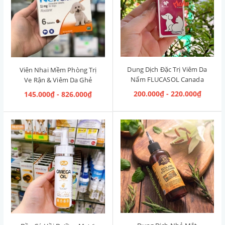
Dung Dịch Đặc Trị Viêm Da
Viên Nhai Mềm Phòng Trị
Nấm FLUCASOL Canada
Ve Rận & Viêm Da Ghẻ
5ml
NexGard Pháp (2kg-4kg)
200.000₫ - 220.000₫
145.000₫ - 826.000₫