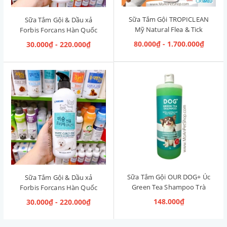
Sữa Tắm Gội TROPICLEAN
Sữa Tắm Gội & Dầu xả
Mỹ Natural Flea & Tick
Forbis Forcans Hàn Quốc
Maximum Strength [Phòng
Curly Hair [Lông xoăn]
80.000₫ - 1.700.000₫
30.000₫ - 220.000₫
& Diệt Ve Rận]
Sữa Tắm Gội OUR DOG+ Úc
Sữa Tắm Gội & Dầu xả
Green Tea Shampoo Trà
Forbis Forcans Hàn Quốc
Xanh 1L
White Curly Coat [Lông
148.000₫
30.000₫ - 220.000₫
Trắng Xoăn]