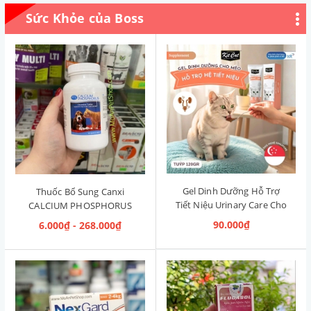
Sức Khỏe của Boss
Gel Dinh Dưỡng Hỗ Trợ
Thuốc Bổ Sung Canxi
Tiết Niệu Urinary Care Cho
CALCIUM PHOSPHORUS
Mèo KitCat Singapore 120g
Mỹ (Hộp 50 viên)
90.000₫
6.000₫ - 268.000₫