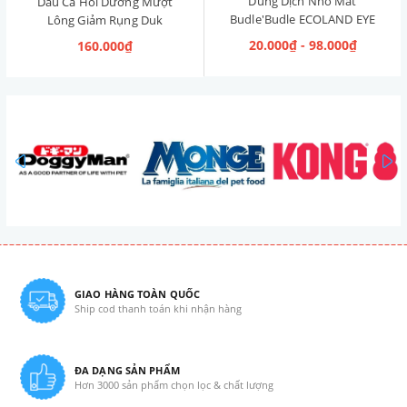
Dung Dịch Nhỏ Mắt
Dầu Cá Hồi Dưỡng Mượt
Budle'Budle ECOLAND EYE
Lông Giảm Rụng Duk
CLEANER Hàn Quốc 120ml
Omega Oil 150ml
20.000₫ - 98.000₫
160.000₫
prev
GIAO HÀNG TOÀN QUỐC
Ship cod thanh toán khi nhận hàng
ĐA DẠNG SẢN PHẨM
Hơn 3000 sản phẩm chọn lọc & chất lượng