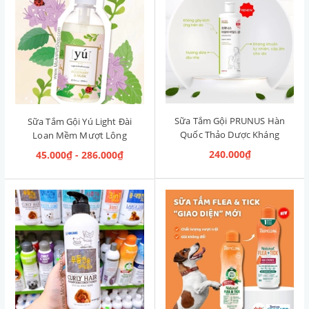
Sữa Tắm Gội PRUNUS Hàn
Sữa Tắm Gội Yú Light Đài
Quốc Thảo Dược Kháng
Loan Mềm Mượt Lông
Khuẩn Aroma Mild
Rosemary & Musk [Hương
240.000₫
45.000₫ - 286.000₫
Shampoo 500ml
Thảo & Xạ Hương]