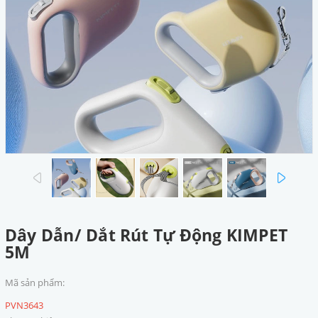
prev
next
Dây Dẫn/ Dắt Rút Tự Động KIMPET
5M
Mã sản phẩm:
PVN3643