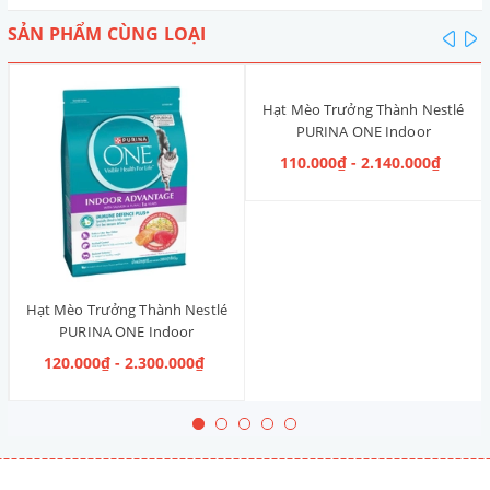
SẢN PHẨM CÙNG LOẠI
pre
n
Hạt Mèo Trưởng Thành Nestlé
PURINA ONE Indoor
Advantage [Vị Gà]
110.000₫ - 2.140.000₫
Hạt Mèo Trưởng Thành Nestlé
PURINA ONE Indoor
Advantage Salmon & Tuna [Vị
120.000₫ - 2.300.000₫
Cá Hồi & Cá Ngừ]