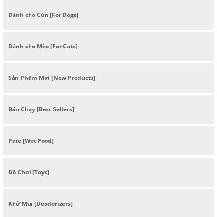
Dành cho Cún [For Dogs]
Dành cho Mèo [For Cats]
Sản Phẩm Mới [New Products]
Bán Chạy [Best Sellers]
Pate [Wet Food]
Đồ Chơi [Toys]
Khử Mùi [Deodorizers]