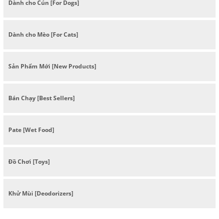
Dành cho Cún [For Dogs]
Dành cho Mèo [For Cats]
Sản Phẩm Mới [New Products]
Bán Chạy [Best Sellers]
Pate [Wet Food]
Đồ Chơi [Toys]
Khử Mùi [Deodorizers]