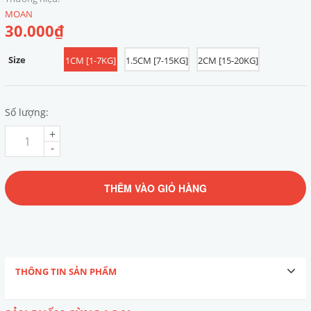
MOAN
30.000₫
Size
1CM [1-7KG]
1.5CM [7-15KG]
2CM [15-20KG]
Số lượng:
+
-
THÊM VÀO GIỎ HÀNG
THÔNG TIN SẢN PHẨM