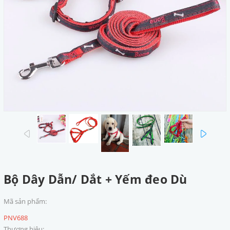
prev
next
Bộ Dây Dẫn/ Dắt + Yếm đeo Dù
Mã sản phẩm:
PNV688
Thương hiệu: