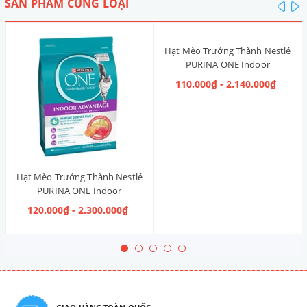
SẢN PHẨM CÙNG LOẠI
pre
n
Hạt Mèo Trưởng Thành Nestlé
PURINA ONE Indoor
Advantage [Vị Gà]
110.000₫ - 2.140.000₫
Hạt Mèo Trưởng Thành Nestlé
PURINA ONE Indoor
Advantage Salmon & Tuna [Vị
120.000₫ - 2.300.000₫
Cá Hồi & Cá Ngừ]