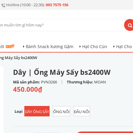
Hotline (10:00 - 22:30):
093 7575 156
ới
Bánh Snack Xương Gặm
Hạt Cho Cún
Hạt Cho
ng Máy Sấy bs2400W
Dây | Ống Máy Sấy bs2400W
|
Mã sản phẩm:
PVN3266
Thương hiệu:
MOAN
450.000₫
Loại
DÂY ỐNG SẤY
ỐNG NỐI
ĐẦU NỐI