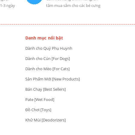
 1-3 ngày
tâm mua sắm cho các bé cưng
Danh mục nổi bật
Dành cho Quý Phụ Huynh
Dành cho Cún [For Dogs]
Dành cho Mèo [For Cats]
Sản Phẩm Mới [New Products]
Bán Chạy [Best Sellers]
Pate [Wet Food]
Đồ Chơi [Toys]
Khử Mùi [Deodorizers]