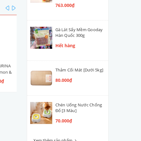
763.000₫
prev
next
Gà Lát Sấy Mềm Gooday
Hàn Quốc 300g
Hết hàng
URINA
Hạt Mèo Con Nestlé PURINA
Men Tiêu Hóa Hỗ Trợ Đườ
Thảm Cối Mát [Dưới 5kg]
lmon &
ONE Healthy Kitten [Vị Gà]
Ruột Cún Mèo VETACTIV
 Ngừ]
Synbiotic Boost Úc 70g
80.000₫
0₫
109.000₫ - 300.000₫
420.000₫
Chén Uống Nước Chống
Đổ [3 Màu]
70.000₫
Xem thêm sản phẩm