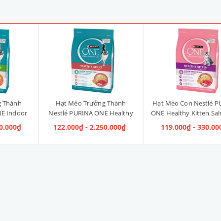
g Thành
Hạt Mèo Trưởng Thành
Hạt Mèo Con Nestlé P
E Indoor
Nestlé PURINA ONE Healthy
ONE Healthy Kitten Sa
ị Gà]
Adult Salmon & Tuna [Vị Cá
Tuna [Vị Cá Hồi & Cá
40.000₫
122.000₫ - 2.250.000₫
119.000₫ - 330.00
Hồi & Cá Ngừ]