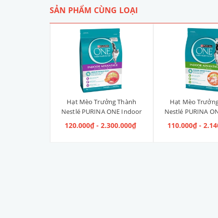
SẢN PHẨM CÙNG LOẠI
Liền Quần Dưa
Hạt Mèo Trưởng Thành
Hạt Mèo Trưởn
ize 4XL] 2kg -
Nestlé PURINA ONE Indoor
Nestlé PURINA ON
kg
Advantage Salmon & Tuna [Vị
Advantage [V
 100.000₫
120.000₫ - 2.300.000₫
110.000₫ - 2.1
Cá Hồi & Cá Ngừ]