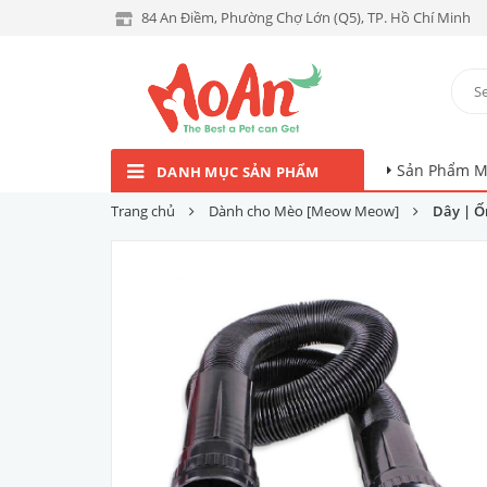
84 An Điềm, Phường Chợ Lớn (Q5), TP. Hồ Chí Minh
Sản Phẩm M
DANH MỤC SẢN PHẨM
Trang chủ
Dành cho Mèo [Meow Meow]
Dây | Ố