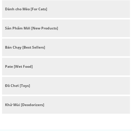
Dành cho Mèo [For Cats]
Sản Phẩm Mới [New Products]
Bán Chạy [Best Sellers]
Pate [Wet Food]
Đồ Chơi [Toys]
Khử Mùi [Deodorizers]