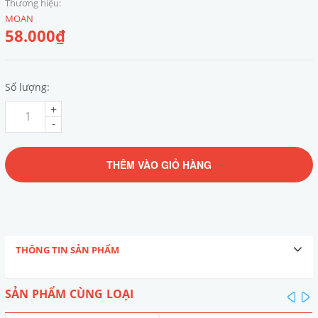
Thương hiệu:
MOAN
58.000₫
Số lượng:
+
-
THÊM VÀO GIỎ HÀNG
THÔNG TIN SẢN PHẨM
SẢN PHẨM CÙNG LOẠI
pre
n