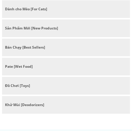
Dành cho Mèo [For Cats]
Sản Phẩm Mới [New Products]
Bán Chạy [Best Sellers]
Pate [Wet Food]
Đồ Chơi [Toys]
Khử Mùi [Deodorizers]