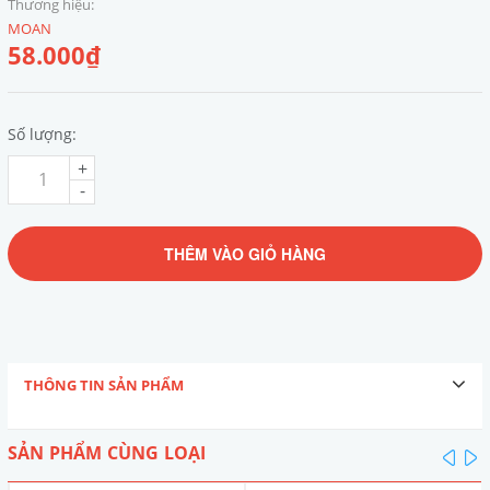
Thương hiệu:
MOAN
58.000₫
Số lượng:
+
-
THÊM VÀO GIỎ HÀNG
THÔNG TIN SẢN PHẨM
SẢN PHẨM CÙNG LOẠI
pre
n