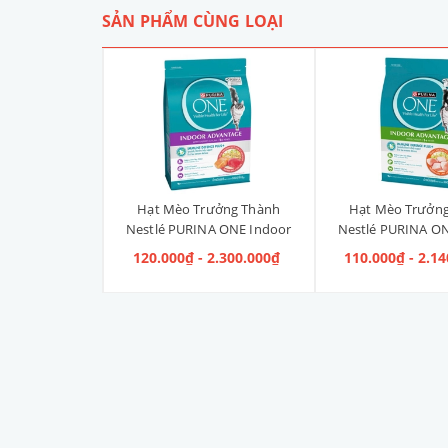
SẢN PHẨM CÙNG LOẠI
Liền Quần Dưa
Hạt Mèo Trưởng Thành
Hạt Mèo Trưởn
ize 4XL] 2kg -
Nestlé PURINA ONE Indoor
Nestlé PURINA ON
kg
Advantage Salmon & Tuna [Vị
Advantage [V
 100.000₫
120.000₫ - 2.300.000₫
110.000₫ - 2.1
Cá Hồi & Cá Ngừ]