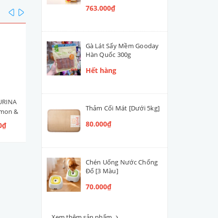
763.000₫
prev
next
Gà Lát Sấy Mềm Gooday
Hàn Quốc 300g
Hết hàng
URINA
Hạt Mèo Con Nestlé PURINA
Men Tiêu Hóa Hỗ Trợ Đườ
Thảm Cối Mát [Dưới 5kg]
lmon &
ONE Healthy Kitten [Vị Gà]
Ruột Cún Mèo VETACTIV
 Ngừ]
Synbiotic Boost Úc 70g
80.000₫
0₫
109.000₫ - 300.000₫
420.000₫
Chén Uống Nước Chống
Đổ [3 Màu]
70.000₫
Xem thêm sản phẩm