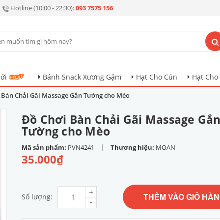
Hotline (10:00 - 22:30):
093 7575 156
ới
Bánh Snack Xương Gặm
Hạt Cho Cún
Hạt Cho
 Bàn Chải Gãi Massage Gắn Tường cho Mèo
Đồ Chơi Bàn Chải Gãi Massage Gắ
Tường cho Mèo
|
Mã sản phẩm:
PVN4241
Thương hiệu:
MOAN
35.000₫
+
THÊM VÀO GIỎ HÀ
Số lượng:
-