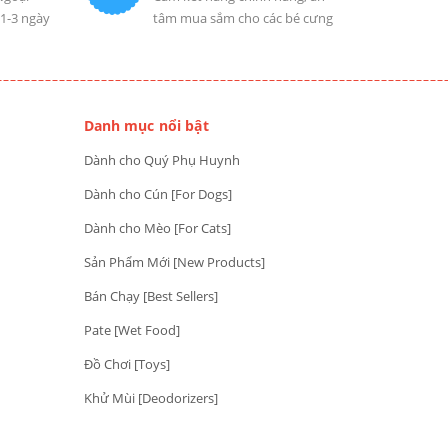
 1-3 ngày
tâm mua sắm cho các bé cưng
Danh mục nổi bật
Dành cho Quý Phụ Huynh
Dành cho Cún [For Dogs]
Dành cho Mèo [For Cats]
Sản Phẩm Mới [New Products]
Bán Chạy [Best Sellers]
Pate [Wet Food]
Đồ Chơi [Toys]
Khử Mùi [Deodorizers]