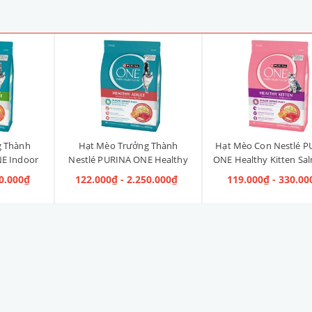
g Thành
Hạt Mèo Trưởng Thành
Hạt Mèo Con Nestlé P
E Indoor
Nestlé PURINA ONE Healthy
ONE Healthy Kitten Sa
ị Gà]
Adult Salmon & Tuna [Vị Cá
Tuna [Vị Cá Hồi & Cá
40.000₫
122.000₫ - 2.250.000₫
119.000₫ - 330.00
Hồi & Cá Ngừ]