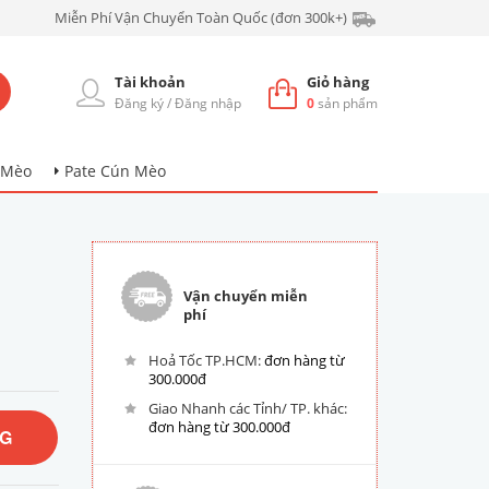
Miễn Phí Vận Chuyển Toàn Quốc (đơn 300k+)
Tài khoản
Giỏ hàng
Đăng ký
/
Đăng nhập
0
sản phẩm
 Mèo
Pate Cún Mèo
n
Vận chuyển miễn
phí
Hoả Tốc TP.HCM:
đơn hàng từ
300.000đ
Giao Nhanh các Tỉnh/ TP. khác:
đơn hàng từ 300.000đ
NG