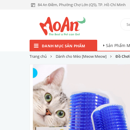
84 An Điềm, Phường Chợ Lớn (Q5), TP. Hồ Chí Minh
Sản Phẩm M
DANH MỤC SẢN PHẨM
Trang chủ
Dành cho Mèo [Meow Meow]
Đồ Chơi