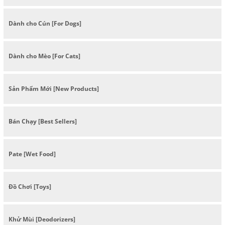
Dành cho Cún [For Dogs]
Dành cho Mèo [For Cats]
Sản Phẩm Mới [New Products]
Bán Chạy [Best Sellers]
Pate [Wet Food]
Đồ Chơi [Toys]
Khử Mùi [Deodorizers]