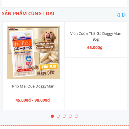
SẢN PHẨM CÙNG LOẠI
pre
n
Viên Cuộn Thịt Gà DoggyMan
95g
65.000₫
Phô Mai Que DoggyMan
45.000₫ - 98.000₫