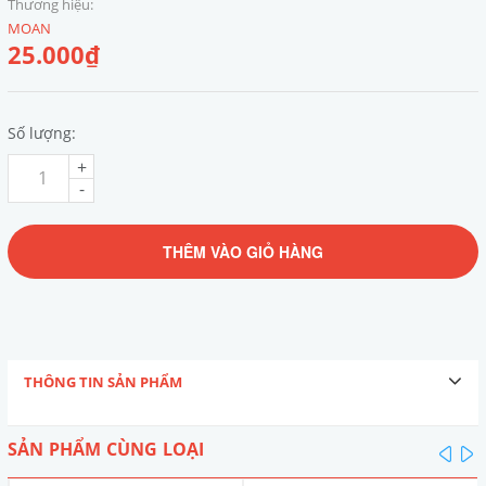
Thương hiệu:
MOAN
25.000₫
Số lượng:
+
-
THÊM VÀO GIỎ HÀNG
THÔNG TIN SẢN PHẨM
SẢN PHẨM CÙNG LOẠI
pre
n