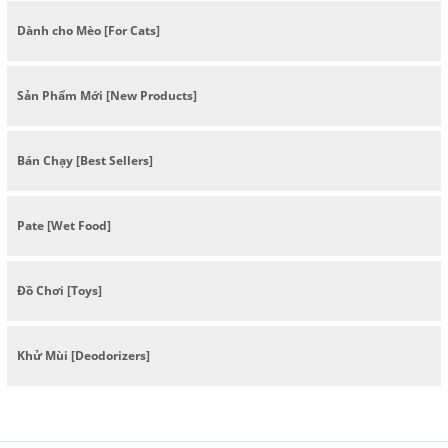
Dành cho Mèo [For Cats]
Sản Phẩm Mới [New Products]
Bán Chạy [Best Sellers]
Pate [Wet Food]
Đồ Chơi [Toys]
Khử Mùi [Deodorizers]