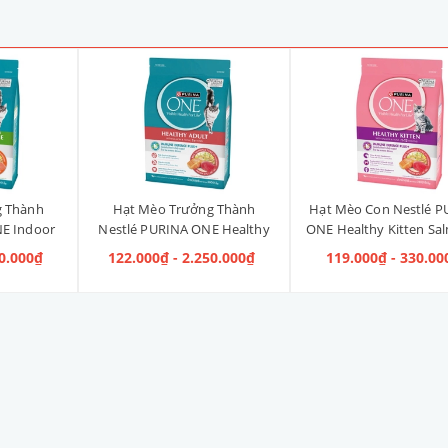
g Thành
Hạt Mèo Trưởng Thành
Hạt Mèo Con Nestlé P
E Indoor
Nestlé PURINA ONE Healthy
ONE Healthy Kitten Sa
ị Gà]
Adult Salmon & Tuna [Vị Cá
Tuna [Vị Cá Hồi & Cá
40.000₫
122.000₫ - 2.250.000₫
119.000₫ - 330.00
Hồi & Cá Ngừ]