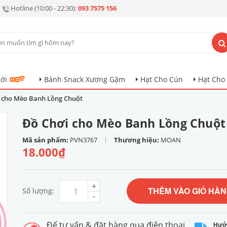
Hotline (10:00 - 22:30):
093 7575 156
ới
Bánh Snack Xương Gặm
Hạt Cho Cún
Hạt Cho
 cho Mèo Banh Lồng Chuột
Đồ Chơi cho Mèo Banh Lồng Chuột
|
Mã sản phẩm:
PVN3767
Thương hiệu:
MOAN
18.000₫
+
THÊM VÀO GIỎ HÀ
Số lượng:
-
Để tư vấn & đặt hàng qua điện thoại
Hướ