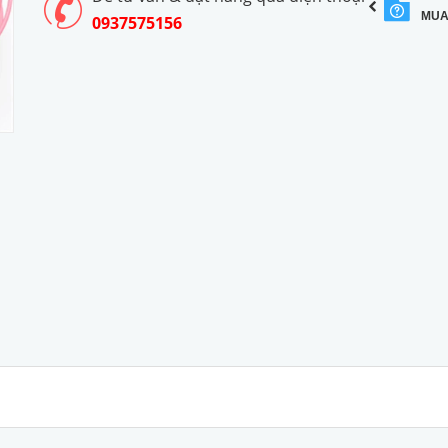
MUA
0937575156