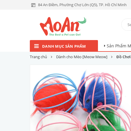
84 An Điềm, Phường Chợ Lớn (Q5), TP. Hồ Chí Minh
Sản Phẩm M
DANH MỤC SẢN PHẨM
Trang chủ
Dành cho Mèo [Meow Meow]
Đồ Chơi