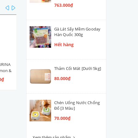
763.000₫
prev
next
Gà Lát Sấy Mềm Gooday
Hàn Quốc 300g
Hết hàng
URINA
Hạt Mèo Con Nestlé PURINA
Men Tiêu Hóa Hỗ Trợ Đườ
Thảm Cối Mát [Dưới 5kg]
lmon &
ONE Healthy Kitten [Vị Gà]
Ruột Cún Mèo VETACTIV
 Ngừ]
Synbiotic Boost Úc 70g
80.000₫
0₫
109.000₫ - 300.000₫
420.000₫
Chén Uống Nước Chống
Đổ [3 Màu]
70.000₫
Xem thêm sản phẩm