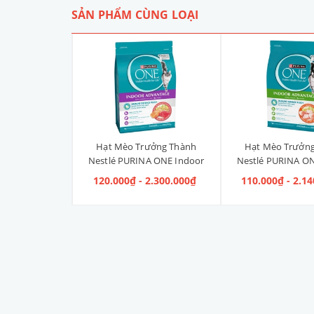
SẢN PHẨM CÙNG LOẠI
Liền Quần Dưa
Hạt Mèo Trưởng Thành
Hạt Mèo Trưởn
ize 4XL] 2kg -
Nestlé PURINA ONE Indoor
Nestlé PURINA ON
kg
Advantage Salmon & Tuna [Vị
Advantage [V
 100.000₫
120.000₫ - 2.300.000₫
110.000₫ - 2.1
Cá Hồi & Cá Ngừ]