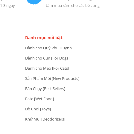
 1-3 ngày
tâm mua sắm cho các bé cưng
Danh mục nổi bật
Dành cho Quý Phụ Huynh
Dành cho Cún [For Dogs]
Dành cho Mèo [For Cats]
Sản Phẩm Mới [New Products]
Bán Chạy [Best Sellers]
Pate [Wet Food]
Đồ Chơi [Toys]
Khử Mùi [Deodorizers]